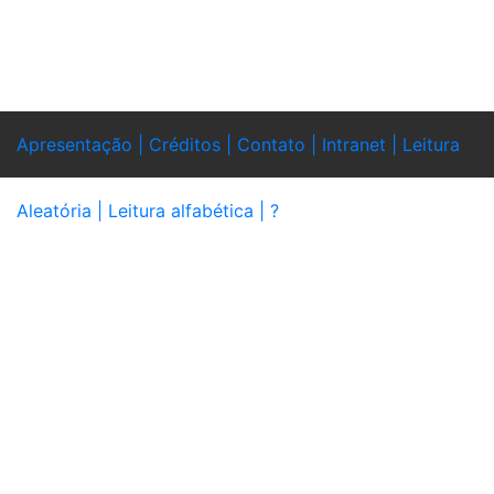
Apresentação |
Créditos |
Contato |
Intranet |
Leitura
Aleatória |
Leitura alfabética |
?