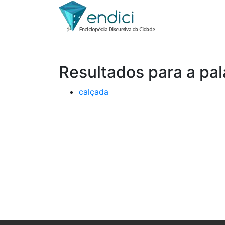
Resultados para a pal
calçada