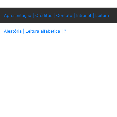
Apresentação |
Créditos |
Contato |
Intranet |
Leitura
Aleatória |
Leitura alfabética |
?