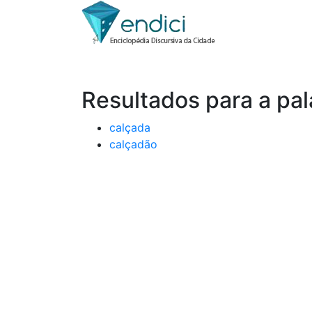
Resultados para a pal
calçada
calçadão