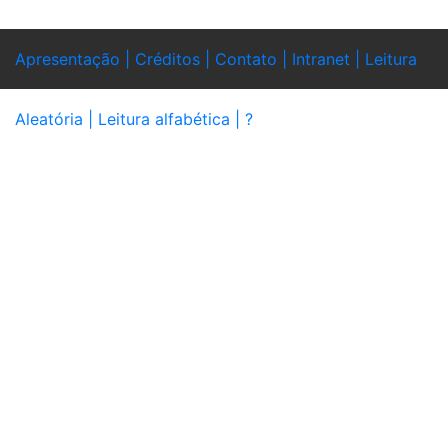
Apresentação |
Créditos |
Contato |
Intranet |
Leitura
Aleatória |
Leitura alfabética |
?