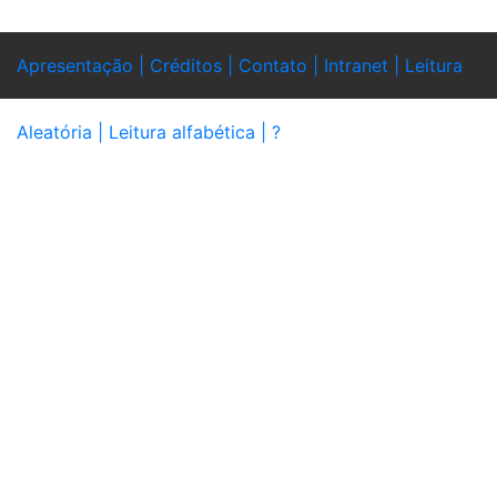
Apresentação |
Créditos |
Contato |
Intranet |
Leitura
Aleatória |
Leitura alfabética |
?