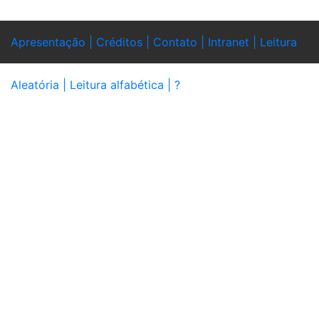
Apresentação |
Créditos |
Contato |
Intranet |
Leitura
Aleatória |
Leitura alfabética |
?