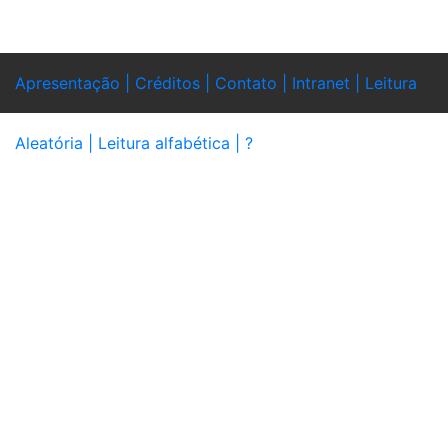
Apresentação |
Créditos |
Contato |
Intranet |
Leitura
Aleatória |
Leitura alfabética |
?