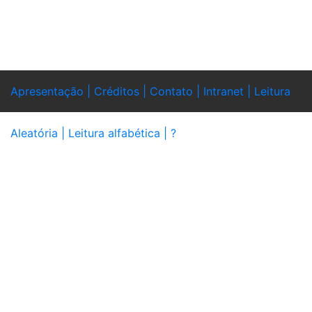
Apresentação |
Créditos |
Contato |
Intranet |
Leitura
Aleatória |
Leitura alfabética |
?