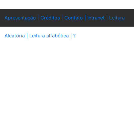
Apresentação |
Créditos |
Contato |
Intranet |
Leitura
Aleatória |
Leitura alfabética |
?