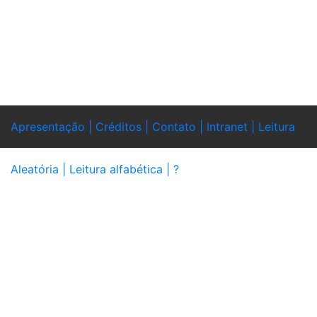
Apresentação |
Créditos |
Contato |
Intranet |
Leitura
Aleatória |
Leitura alfabética |
?