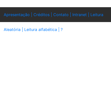
Apresentação |
Créditos |
Contato |
Intranet |
Leitura
Aleatória |
Leitura alfabética |
?