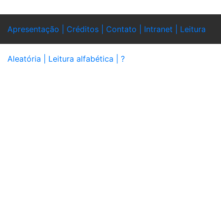
Apresentação |
Créditos |
Contato |
Intranet |
Leitura
Aleatória |
Leitura alfabética |
?