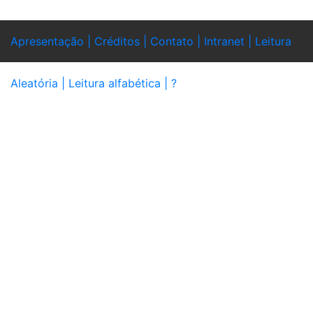
Apresentação |
Créditos |
Contato |
Intranet |
Leitura
Aleatória |
Leitura alfabética |
?