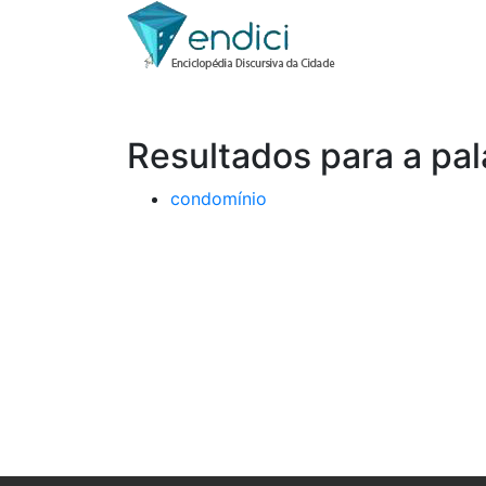
Resultados para a pal
condomínio