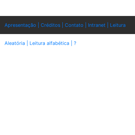
Apresentação |
Créditos |
Contato |
Intranet |
Leitura
Aleatória |
Leitura alfabética |
?