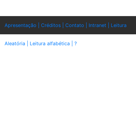
Apresentação |
Créditos |
Contato |
Intranet |
Leitura
Aleatória |
Leitura alfabética |
?