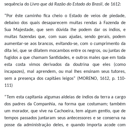
sequência do
Livro que dá Razão do Estado do Brasil
, de 1612:
“Por êste caminho fica cheio o Estado de veios de piedade,
debaixo dos quais desaparecem muitas rendas à Fazenda de
Sua Majestade, que sem dúvida lhe podem dar os índios, e
muitas fazendas que, com suas ajudas, sendo gerais, podem
aumentar-se aos brancos, evitando-se, com o cumprimento da
dita lei, que se dilatem mocambos entre os negros, ou juntas de
fugidos a que chamam Santidades, e outros males que em toda
esta costa vimos derivados da doutrina que eles (como
incapazes), mal aprendem, ou mal lhes ensinam seus tutores,
sem a presença dos capitães leigos” (MORENO, 1612, p. 110-
111)
“Tem esta capitania algumas aldeias de índios da terra a cargo
dos padres da Companhia, na forma que costumam; também
um morador, que vive na Cachoeira, tem algum gentio, que de
tempos passados juntaram seus antecessores e se conserva na
posse da administração deles, e quando importa acode com