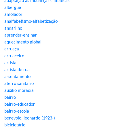
adaptação às mudanças climáticas
albergue
amolador
analfabetismo-alfabetização
andarilho
aprender-ensinar
aquecimento global
arruaça
arruaceiro
artista
artista de rua
assentamento
aterro sanitário
auxílio moradia
bairro
bairro-educador
bairro-escola
benevolo, leonardo (1923-)
bicicletário