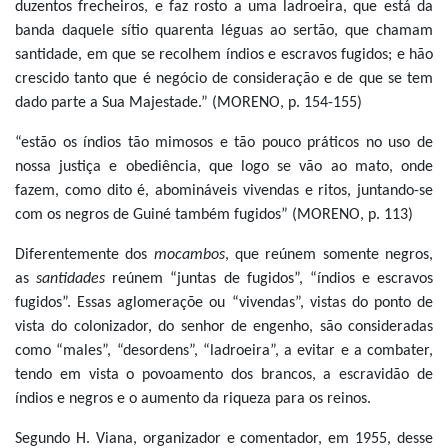
duzentos frecheiros, e faz rosto a uma ladroeira, que está da
banda daquele sítio quarenta léguas ao sertão, que chamam
santidade, em que se recolhem índios e escravos fugidos; e hão
crescido tanto que é negócio de consideração e de que se tem
dado parte a Sua Majestade.” (MORENO, p. 154-155)
“estão os índios tão mimosos e tão pouco práticos no uso de
nossa justiça e obediência, que logo se vão ao mato, onde
fazem, como dito é, abomináveis vivendas e ritos, juntando-se
com os negros de Guiné também fugidos” (MORENO, p. 113)
Diferentemente dos
mocambos
, que reúnem somente negros,
as
santidades
reúnem “juntas de fugidos”, “índios e escravos
fugidos”. Essas aglomeraçõe ou “vivendas”, vistas do ponto de
vista do colonizador, do senhor de engenho, são consideradas
como “males”, “desordens”, “ladroeira”, a evitar e a combater,
tendo em vista o povoamento dos brancos, a escravidão de
índios e negros e o aumento da riqueza para os reinos.
Segundo H. Viana, organizador e comentador, em 1955, desse