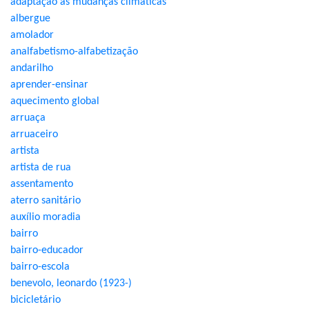
adaptação às mudanças climáticas
albergue
amolador
analfabetismo-alfabetização
andarilho
aprender-ensinar
aquecimento global
arruaça
arruaceiro
artista
artista de rua
assentamento
aterro sanitário
auxílio moradia
bairro
bairro-educador
bairro-escola
benevolo, leonardo (1923-)
bicicletário