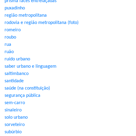
prisma faces entrelaçadas
puxadinho
região metropolitana
rodovia e região metropolitana (foto)
romeiro
roubo
rua
ruão
ruído urbano
saber urbano e linguagem
saltimbanco
santidade
saúde (na constituição)
segurança pública
sem-carro
sinaleiro
solo urbano
sorveteiro
subúrbio