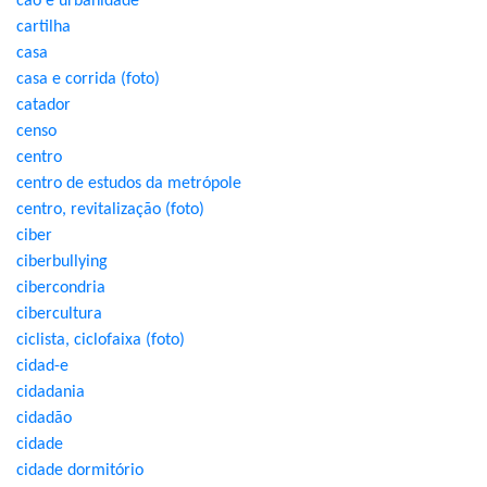
cão e urbanidade
cartilha
casa
casa e corrida (foto)
catador
censo
centro
centro de estudos da metrópole
centro, revitalização (foto)
ciber
ciberbullying
cibercondria
cibercultura
ciclista, ciclofaixa (foto)
cidad-e
cidadania
cidadão
cidade
cidade dormitório