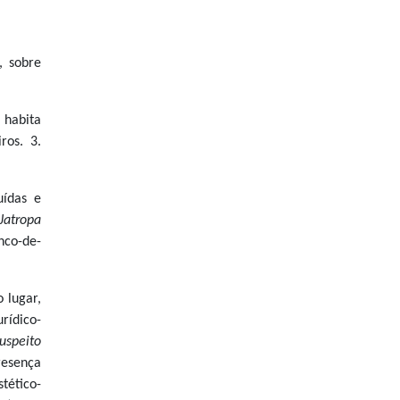
, sobre
 habita
ros. 3.
uídas e
Jatropa
inco-de-
 lugar,
rídico-
suspeito
resença
tético-