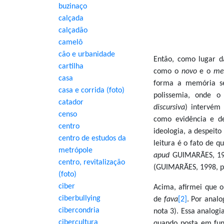
buzinaço
calçada
calçadão
camelô
cão e urbanidade
Então, como lugar d
cartilha
como o
novo
e o
me
casa
forma a memória se
casa e corrida (foto)
polissemia, onde o
catador
discursiva
) intervém
censo
como evidência e d
centro
ideologia, a despeit
centro de estudos da
leitura é o fato de 
metrópole
apud
GUIMARÃES, 199
centro, revitalização
(GUIMARÃES, 1998, p.
(foto)
ciber
Acima, afirmei que 
ciberbullying
de
fava
[2]
. Por analo
cibercondria
nota 3). Essa analog
cibercultura
quando posta em fun