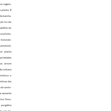
las vagens,
 planta.
3
de bainha.
ção no céu
atélite do
cavalinha:
a-holanda:
 pendula
),
bar:
planta
ropriedades
pa:
árvore
ão indiana
-malaca:
o
enhosa das
.-de-santo-
 e semente
mos finos,
 purgativa