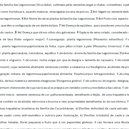
da família das Leguminosas (
Vicia faba
), cultivada pelas sementes largas e chatas, comestíveis, e pe
s como hortaliças e, quando maduras, empregadas na ceva de porcos.
2
Bot
Vagem ou semente desta
as leguminosas.
4
Bot
Nome de várias plantas da família das Leguminosas.
5
Bot
Fruto com aspecto 
s que têm a configuração de um dente da fava.
7
Vet
Doença de eqüídeos, que consiste em uma incha
 do centro.
8
Vet
Doença que dá nos olhos dos galináceos.
9
Espécie de seixo rolado, considerado s
e de fava (
Faba vulgaris major
).
F.-caranguejo:
planta leguminosa (
Phaseolus adianthus
).
F.-
:
planta leguminosa-papilionácea da Índia, cujos pêlos irritam a pele (
Phaseolus trinervius
).
F.-d
:
planta gencianácea, rizomatosa, aquática.
F.-de-bolota:
árvore da família das Leguminosas (
Parkia
eirão
e
visgueiro. F.-de-cacau:
nome vulgar por que se designa a semente do cacaueiro.
F.-de-cala
enosum
), cujas sementes altamente venenosas contêm a calabarina e a fisostigmina, alcalóides de p
gnação indiana da leguminosa-papilionácea alimentar
Psophocarpus tetragonolobus. F.-de-cha
ia, de boa madeira e sementes oleaginosas (
Pongamia glabra
).
F.-de-cobra
ou
de angola:
designaç
permum chelanoides
de cuja raiz (casca) se prepara um remédio contra a mordedura das cobras.
F.-de
anto-inácio:
semente venenosa de cor palha-esverdeada, semelhante a feijão, de uma trepadeira l
que contém os alcalóides estricnina e brucina e tem propriedades semelhantes às da noz-vômica.
F
 trepadeiras brasileiras da família das Cucurbitáceas: a) (
Fevillea deltoidea
) de caule estriado
o usado como anti-reumático e outrora para iluminação; b) (
Fevillea trilobata
) de caule e ra
olhas lobadas, flores pequenas e fruto que é um peponídeo globoso. A raiz fornece uma fécula