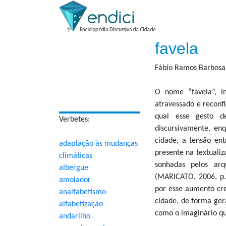
favela
Fábio Ramos Barbosa 
O nome “favela”, in
atravessado e recon
qual esse gesto d
Verbetes:
discursivamente, en
cidade, a tensão en
adaptação às mudanças
presente na textualiz
climáticas
sonhadas pelos arq
albergue
(MARICATO, 2006, p.
amolador
por esse aumento cres
analfabetismo-
cidade, de forma ger
alfabetização
como o imaginário qu
andarilho