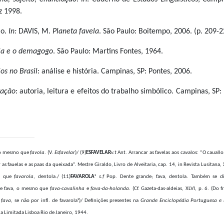
z 1998.
io.
In:
DAVIS, M.
Planeta favela
. São Paulo: Boitempo, 2006. (p. 209-2
la e o demagogo
. São Paulo: Martins Fontes, 1964.
os no Brasil
: análise e história. Campinas, SP: Pontes, 2006.
tação
: autoria, leitura e efeitos do trabalho simbólico. Campinas, SP:
 o mesmo que
favola
. (V.
Esfavelar
)/ (9)
ESFAVELAR
v.t
Ant. Arrancar as favelas aos cavalos: “O cauall
as fauelas e as paas da queixada”. Mestre Giraldo, Livro de Alveitaria, cap. 14, in Revista Lusitana, X
o que
favarola
, dentola./ (11)
FAVAROLA
¹
s.f
Pop. Dente grande; fava, dentola. Também se d
de fava, o mesmo que
fava-cavalinha
e
fava-da-holanda
. (Cf. Gazeta-das-aldeias, XLVI, p. 6. (Do f
,
fava
, se não por infl. de favarola¹)/ Definições presentes na
Grande Enciclopédia Portuguesa e B
a Limitada Lisboa Rio de Janeiro, 1944.