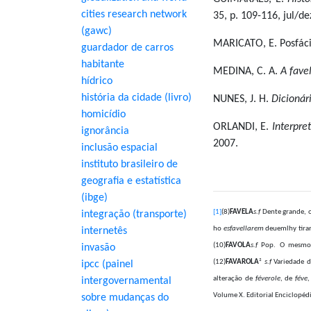
cities research network
35, p. 109-116, jul/de
(gawc)
MARICATO, E. Posfác
guardador de carros
habitante
MEDINA, C. A.
A fave
hídrico
história da cidade (livro)
NUNES, J. H.
Dicionári
homicídio
ORLANDI, E.
Interpre
ignorância
2007.
inclusão espacial
instituto brasileiro de
geografia e estatística
(ibge)
[1]
(8)
FAVELA
s.f
Dente grande,
integração (transporte)
ho
esfavellarem
deuemlhy tirar 
internetês
(10)
FAVOLA
s.f
Pop. O mesm
invasão
(12)
FAVAROLA
²
s.f
Variedade 
ipcc (painel
alteração de
féverole
, de
féve
intergovernamental
Volume X. Editorial Enciclopédi
sobre mudanças do