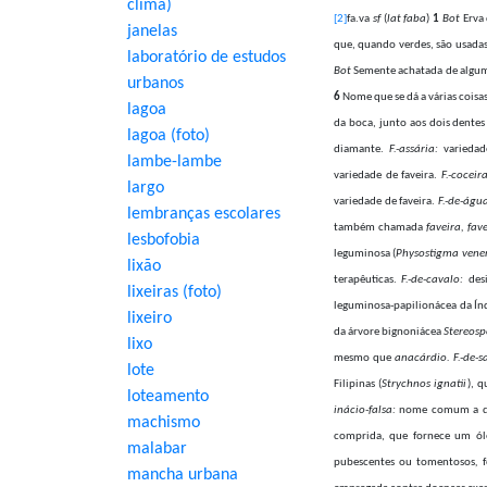
clima)
[2]
fa.va
sf
(
lat faba
)
1
Bot
Erva 
janelas
que, quando verdes, são usada
laboratório de estudos
Bot
Semente achatada de algum
urbanos
6
Nome que se dá a várias coisa
lagoa
da boca, junto aos dois dentes
lagoa (foto)
diamante.
F.-assária:
variedad
lambe-lambe
variedade de faveira.
F.-coceira
largo
variedade de faveira.
F.-de-água
lembranças escolares
também chamada
faveira, fav
lesbofobia
leguminosa (
Physostigma ven
lixão
terapêuticas.
F.-de-cavalo:
desi
lixeiras (foto)
leguminosa-papilionácea da Índ
lixeiro
da árvore bignoniácea
Stereos
lixo
mesmo que
anacárdio. F.-de-s
lote
Filipinas (
Strychnos ignatii
), 
loteamento
inácio-falsa:
nome comum a duas
machismo
comprida, que fornece um óle
malabar
pubescentes ou tomentosos
,
f
mancha urbana