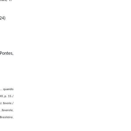
24)
 Pontes,
o... quando
II, p. 15./
iz
favola
./
r.
faverole
,
rasileira
.