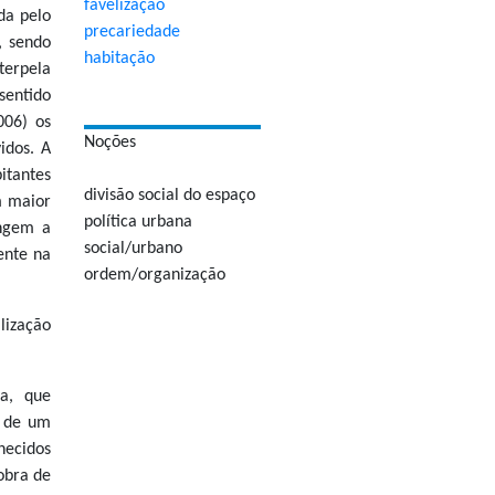
favelização
da pelo
precariedade
, sendo
habitação
terpela
sentido
006) os
Noções
idos. A
itantes
divisão social do espaço
m maior
política urbana
ungem a
social/urbano
ente na
ordem/organização
lização
a, que
r de um
hecidos
obra de