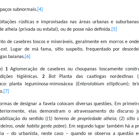
spaços subnormais.
[4]
itações rústicas e improvisadas nas áreas urbanas e suburbanas
e alheia (privada ou estatal), ou de posse não definida.
[5]
nto de casebres toscos e miseráveis, geralmente em morros e onde
 ext.
Lugar de má fama, sítio suspeito, frequentado por desordei
ngas baianas.
[6]
p
)
1
Aglomeração de casebres ou choupanas toscamente constr
ições higiênicas.
2
Bot
Planta das caatingas nordestinas (
nca:
planta leguminosa-mimosácea (
Enterolobium ellipticum
); br
o.
[7]
de designar a favela colocam diversas questões. Em primeiro
teriormente, elas demonstram o atravessamento do discurso ju
tabilização do sentido ((1)
terreno de propriedade alheia;
(2)
sítio 
rdeiros, onde habita gente pobre
). Em segundo lugar também há a p
cia – do urbanista, neste caso – quando se observa a questão es