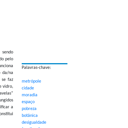
m sendo
do pelo
nciona
Palavras-chave:
o da/na
 se faz
metrópole
 vidro,
cidade
velas”
moradia
ungidos
espaço
ificar a
pobreza
onstitui
botânica
desigualdade