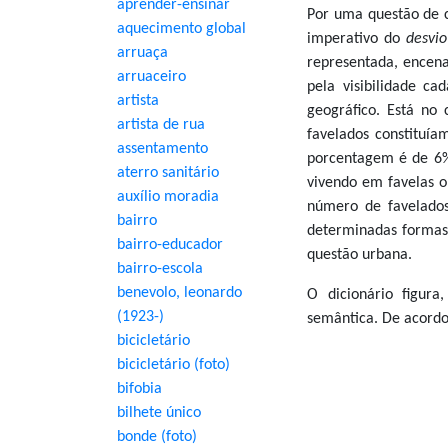
aprender-ensinar
Por uma questão de co
aquecimento global
imperativo do
desvio
arruaça
representada, encenad
arruaceiro
pela visibilidade c
artista
geográfico. Está no
artista de rua
favelados constituía
assentamento
porcentagem é de 6% 
aterro sanitário
vivendo em favelas o
auxílio moradia
número de favelados
bairro
determinadas formas 
bairro-educador
questão urbana.
bairro-escola
benevolo, leonardo
O dicionário figura
(1923-)
semântica. De acord
bicicletário
bicicletário (foto)
bifobia
bilhete único
bonde (foto)