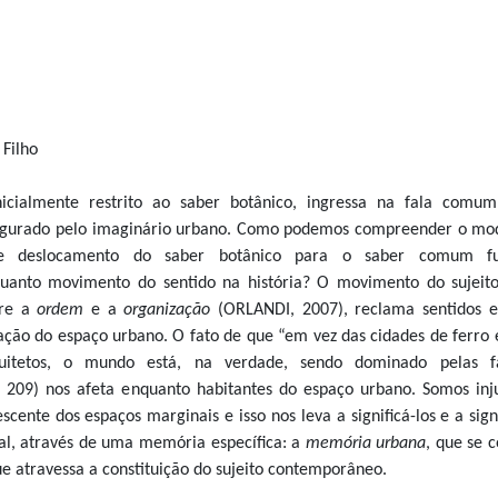
Filho
icialmente restrito ao saber botânico, ingressa na fala comu
figurado pelo imaginário urbano. Como podemos compreender o mo
e deslocamento do saber botânico para o saber comum fu
quanto movimento do sentido na história? O movimento do sujeit
tre a
ordem
e a
organização
(ORLANDI, 2007), reclama sentidos e
ação do espaço urbano. O fato de que “em vez das cidades de ferro e
uitetos, o mundo está, na verdade, sendo dominado pelas fa
 209) nos afeta enquanto habitantes do espaço urbano. Somos inj
cente dos espaços marginais e isso nos leva a significá-los e a sign
al, através de uma memória específica: a
memória urbana
, que se c
e atravessa a constituição do sujeito contemporâneo.