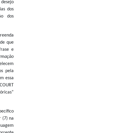
 desejo
ias dos
ão dos
preenda
 de que
frase e
rmação
belecem
os pela
am essa
LECOURT
óricas”
ecífico
 (7) na
nguagem
orrente