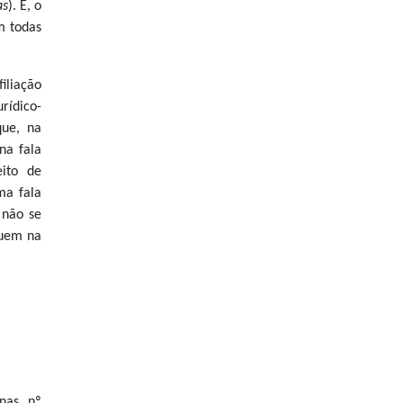
as
). E, o
m todas
iliação
rídico-
ue, na
na fala
ito de
ma fala
 não se
tuem na
nas, nº