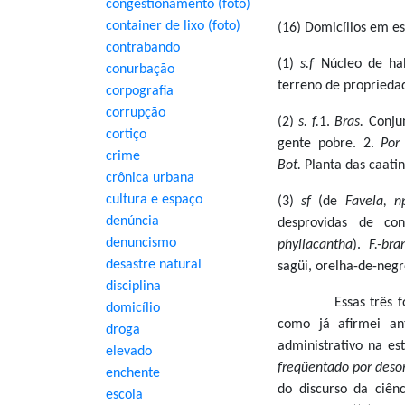
congestionamento (foto)
container de lixo (foto)
(16) Domicílios em e
contrabando
(1)
s.f
Núcleo de hab
conurbação
terreno de propriedad
corpografia
corrupção
(2)
s. f.
1.
Bras.
Conju
cortiço
gente pobre. 2.
Por
crime
Bot.
Planta das caati
crônica urbana
cultura e espaço
(3)
sf
(de
Favela, n
denúncia
desprovidas de cond
denuncismo
phyllacantha
).
F.-bra
desastre natural
sagüi, orelha-de-negr
disciplina
Essas três formas 
domicílio
como já afirmei an
droga
administrativo na es
elevado
freqüentado por deso
enchente
do discurso da ciên
escola