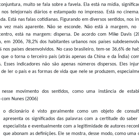
njuntura, muito se fala sobre a favela. Ela está na mídia, significa
nos telejornais diários e estampado no impresso. Está no cinema
a. Está nas falas cotidianas. Figurando em diversos sentidos, nos in
ada vez mais aparente. Não se esconde. Não está à margem, no 
 centro, está na margem: dispersa. De acordo com Mike Davis (2
m, em 2006, 78,2% dos habitantes urbanos nos países subdesenvolv
nos países desenvolvidos. No caso brasileiro, tem-se 36,6% de hab
 que o torna o terceiro país (atrás apenas da China e da Índia) co
. Esses indicadores não são apenas números dispersos. Eles inj
de ler o país e as formas de vida que nele se produzem, especialm
, nesse movimento dos sentidos, como uma instância de estabi
o com Nunes (2006)
o dicionário é visto geralmente como um objeto de consult
apresenta os significados das palavras com a certitude do sabe
especialista e eventualmente com a legitimidade de autores recon
que abonam as definições. Ele se mostra, desse modo, como uma 