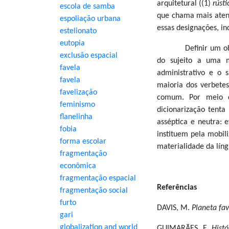
arquitetural ((1)
rúst
escola de samba
que chama mais aten
espoliação urbana
essas designações, in
estelionato
eutopia
Definir um objeto 
exclusão espacial
do sujeito a uma m
favela
administrativo e o 
favela
maioria dos verbetes
favelização
comum. Por meio d
feminismo
dicionarização tent
flanelinha
asséptica e neutra:
fobia
instituem pela mobili
forma escolar
materialidade da líng
fragmentação
econômica
fragmentação espacial
Referências
fragmentação social
furto
DAVIS, M.
Planeta fa
gari
globalization and world
GUIMARÃES, E.
Histó