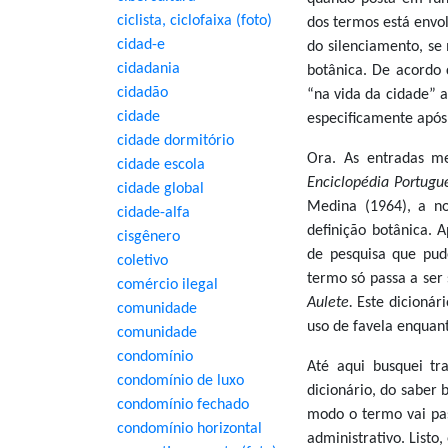
ciclista, ciclofaixa (foto)
dos termos está envol
cidad-e
do silenciamento, se
cidadania
botânica. De acordo
cidadão
“na vida da cidade” a
cidade
especificamente após
cidade dormitório
Ora. As entradas m
cidade escola
Enciclopédia Portugue
cidade global
Medina (1964), a n
cidade-alfa
definição botânica. 
cisgênero
de pesquisa que pud
coletivo
termo só passa a ser
comércio ilegal
Aulete.
Este dicionár
comunidade
uso de favela enquant
comunidade
condomínio
Até aqui busquei tr
condomínio de luxo
dicionário, do saber
condomínio fechado
modo o termo vai pass
condomínio horizontal
administrativo. Listo,