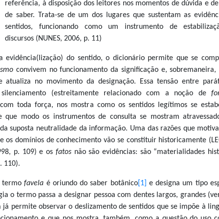
referência, à disposição dos leitores nos momentos de dúvida e de
de saber. Trata-se de um dos lugares que sustentam as evidênc
sentidos, funcionando como um instrumento de estabilizaç
discursos (NUNES, 2006, p. 11)
a evidência(lização) do sentido, o dicionário permite que se com
smo
convivem no funcionamento da significação e, sobremaneira,
 atualiza no movimento da designação. Essa tensão entre pará
 silenciamento (estreitamente relacionado com a noção de
fo
 com toda força, nos mostra como os sentidos legítimos se esta
e que modo os instrumentos de consulta se mostram atravessad
o da suposta neutralidade da informação. Uma das razões que motiv
que os domínios de conhecimento vão se constituir historicamente (
8, p. 109) e os
fatos
não são evidências: são “materialidades hist
 110).
o termo
favela
é oriundo do saber botânico
[1]
e designa um tipo esp
gia o termo passa a designar pessoa com dentes largos, grandes (ver
ia já permite observar o deslizamento de sentidos que se impõe à li
cionamento e que nos mostra, também, como a questão do uso c