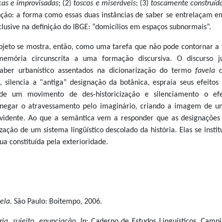
icas e improvisadas
; (2)
toscos e miseráveis
; (3)
toscamente construíd
ção: a forma como essas duas instâncias de saber se entrelaçam e
clusive na definição do IBGE: “domicílios em espaços subnormais”.
se mostra, então, como uma tarefa que não pode contornar a f
emória circunscrita a uma formação discursiva. O discurso ju
saber urbanístico assentados na dicionarização do termo
favela
q
, silencia a “antiga” designação da botânica, espraia seus efeitos 
e um movimento de des-historicização e silenciamento o efe
a negar o atravessamento pelo imaginário, criando a imagem de u
 evidente. Ao que a semântica vem a responder que as designações
zação de um sistema lingüístico descolado da história. Elas se insti
ua constituída pela exterioridade.
vela
. São Paulo: Boitempo, 2006.
ria, sujeito, enunciação
.
In
: Caderno de Estudos Linguísticos, Campi