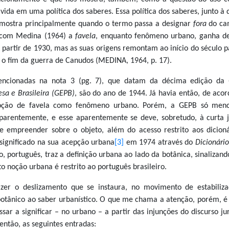
vida em uma política dos saberes. Essa política dos saberes, junto à
 mostra principalmente quando o termo passa a designar
fora
do ca
 com Medina (1964) a
favela
, enquanto fenômeno urbano, ganha d
 partir de 1930, mas as suas origens remontam ao início do século p
 o fim da guerra de Canudos (MEDINA, 1964, p. 17).
encionadas na nota 3 (pg. 7), que datam da décima edição da
sa e Brasileira (GEPB)
, são do ano de 1944. Já havia então, de aco
oção de favela como fenômeno urbano. Porém, a GEPB só menc
Aparentemente, e esse aparentemente se deve, sobretudo, à curta 
e empreender sobre o objeto, além do acesso restrito aos dicioná
 significado na sua acepção urbana
[3]
em 1974 através do
Dicionário
io, português, traz a definição urbana ao lado da botânica, sinalizan
o noção urbana é restrito ao português brasileiro.
azer o deslizamento que se instaura, no movimento de estabiliz
 botânico ao saber urbanístico. O que me chama a atenção, porém, é
ar a significar – no urbano – a partir das injunções do discurso jur
 então, as seguintes entradas: