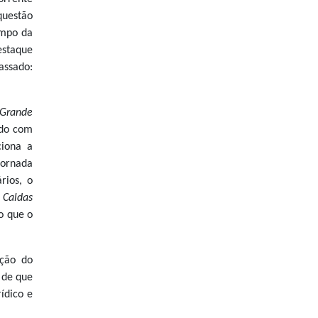
 questão
mpo da
estaque
assado:
Grande
rdo com
iona a
jornada
rios, o
 Caldas
do que o
ação do
 de que
ídico e