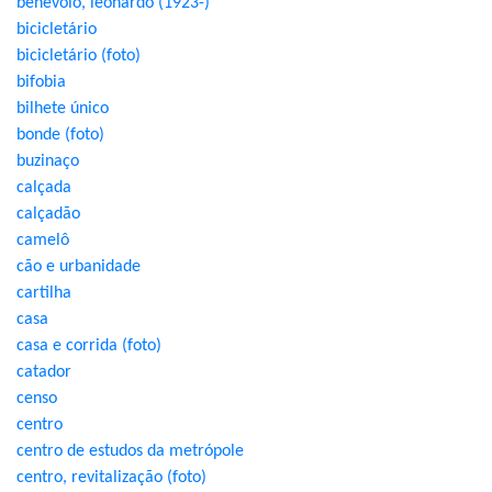
benevolo, leonardo (1923-)
bicicletário
bicicletário (foto)
bifobia
bilhete único
bonde (foto)
buzinaço
calçada
calçadão
camelô
cão e urbanidade
cartilha
casa
casa e corrida (foto)
catador
censo
centro
centro de estudos da metrópole
centro, revitalização (foto)