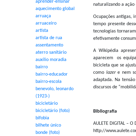
aprender-ensinar
naturalizando a ação 
aquecimento global
arruaça
Ocupações antigas, i
arruaceiro
tempo presente dess
artista
tecnologias tornara
artista de rua
efetivamente consuma
assentamento
A Wikipédia aprese
aterro sanitário
aparecem os equipam
auxílio moradia
bicicleta que se ajus
bairro
como
lazer
e nem s
bairro-educador
adaptada. Na tensão
bairro-escola
discursos de “mobilid
benevolo, leonardo
(1923-)
bicicletário
bicicletário (foto)
Bibliografia
bifobia
AULETE DIGITAL – O
bilhete único
http://www.aulete.co
bonde (foto)