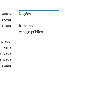
vitam o
Noções
s novas
 jamais
trabalho
espaço público
nciado:
bém uma
nificada
ancada
 atuais