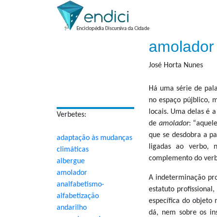
amolador
José Horta Nunes
Há uma série de pal
no espaço pújblico,
locais. Uma delas é 
Verbetes:
de
amolador
: “aquel
que se desdobra a par
adaptação às mudanças
ligadas ao verbo, 
climáticas
complemento do verbo
albergue
amolador
A indeterminação pr
analfabetismo-
estatuto profissional
alfabetização
específica do objeto 
andarilho
dá, nem sobre os ins