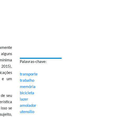
lamente
 alguns
 mínima
Palavras-chave:
 2015),
ficações
transporte
) e um
trabalho
memória
bicicleta
 de seu
lazer
rística
amolador
isso se
utensílio
ujeito,