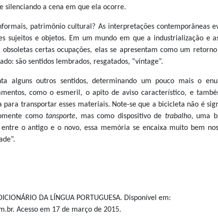
e silenciando a cena em que ela ocorre.
nformais, patrimônio cultural? As interpretações contemporâneas e
es sujeitos e objetos. Em um mundo em que a industrialização e a
m obsoletas certas ocupações, elas se apresentam como um retorno
do: são sentidos lembrados, resgatados, “vintage”.
nta alguns outros sentidos, determinando um pouco mais o enu
entos, como o esmeril, o apito de aviso característico, e tam
ta para transportar esses materiais. Note-se que a bicicleta não é sig
omente como
tansporte
, mas como dispositivo de
trabalho
, uma b
 entre o antigo e o novo, essa memória se encaixa muito bem nos
ade”.
 DICIONÁRIO DA LÍNGUA PORTUGUESA. Disponível em:
m.br. Acesso em 17 de março de 2015.