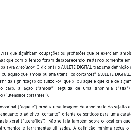
avras que significam ocupações ou profissões que se exerciam amp
 mas que com o tempo foram desaparecendo, restando somentte em
a palavra
amolador
. O dicionário AULETE DIGITAL traz uma definição
e ou aquilo que amola ou afia utensílios cortantes” (AULETE DIGITAL,
tir da significação do sufixo -
or
(que x, ou aquele que x) e de signi
no caso, a ação (“amola”) seguida de uma sinonímia (“afia”
 (“utensílios cortantes”).
onominal ("aquele") produz uma imagem de anonimato do sujeito e
, enquanto o adjetivo “cortante” orienta os sentidos para uma carate
mais geral (“utensílios”). Não se fala também sobre o local em que 
trumentos e ferramentas utilizadas. A definição mínima reduz o s