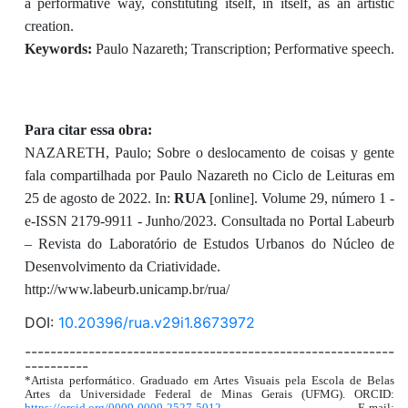
a performative way, constituting itself, in itself, as an artistic
creation.
Keywords:
Paulo Nazareth; Transcription; Performative speech.
Para citar essa obra:
NAZARETH, Paulo; Sobre o deslocamento de coisas y gente
fala compartilhada por Paulo Nazareth no Ciclo de Leituras em
25 de agosto de 2022. In:
RUA
[online]. Volume 29, número 1 -
e-ISSN 2179-9911 - Junho/2023. Consultada no Portal Labeurb
– Revista do Laboratório de Estudos Urbanos do Núcleo de
Desenvolvimento da Criatividade.
http://www.labeurb.unicamp.br/rua/
DOI:
10.20396/rua.v29i1.8673972
----------------------------------------------------------
----------
*Artista performático. Graduado em Artes Visuais pela Escola de Belas
Artes da Universidade Federal de Minas Gerais (UFMG). ORCID:
https://orcid.org/0009-0009-2527-5012
. E-mail: