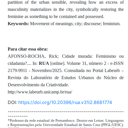
partition of the urban sensible, revealing how an excess of
masculinity materializes in the city, symbolically restoring the
feminine as something to be contained and possessed.
Keywords:
Movement of meanings; city; discourse; feminism.
Para citar essa obra:
AFONSO-ROCHA, Rick; Cidade murada: Feminismo ou
cidadania?.... In:
RUA
[online]. Volume 31, número 2 - e-ISSN
2179-9911 - Novembro/2025. Consultada no Portal Labeurb –
Revista do Laboratório de Estudos Urbanos do Núcleo de
Desenvolvimento da Criatividade.
http://www.labeurb.unicamp.br/rua/
DOI:
https://doi.org/10.20396/rua.v31i2.8681774
----------------------------------------------------------
----------
*Professor da rede estadual de Pernambuco. Doutor em Letras: Linguagens
e Representações pela Universidade Estadual de Santa Cruz (PPGL/UESC).