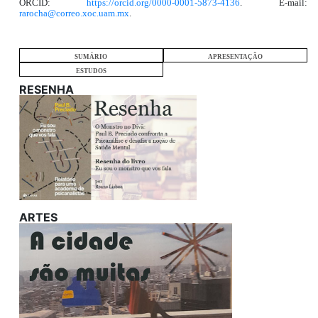
ORCID:
https://orcid.org/0000-0001-5873-4136
. E-mail:
rarocha@correo.xoc.uam.mx
.
SUMÁRIO
APRESENTAÇÃO
ESTUDOS
RESENHA
ARTES