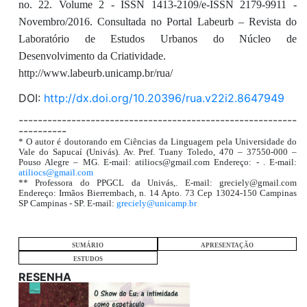
no. 22. Volume 2 - ISSN 1413-2109/e-ISSN 2179-9911 -
Novembro/2016. Consultada no Portal Labeurb – Revista do
Laboratório de Estudos Urbanos do Núcleo de
Desenvolvimento da Criatividade.
http://www.labeurb.unicamp.br/rua/
DOI:
http://dx.doi.org/10.20396/rua.v22i2.8647949
----------------------------------------------------------
----------
* O autor é doutorando em Ciências da Linguagem pela Universidade do
Vale do Sapucaí (Univás). Av. Pref. Tuany Toledo, 470 – 37550-000 –
Pouso Alegre – MG. E-mail: atiliocs@gmail.com Endereço: - . E-mail:
atiliocs@gmail.com
** Professora do PPGCL da Univás,. E-mail: greciely@gmail.com
Endereço: Irmãos Bierrembach, n. 14 Apto. 73 Cep 13024-150 Campinas
SP Campinas - SP. E-mail:
greciely@unicamp.br
SUMÁRIO
APRESENTAÇÃO
ESTUDOS
RESENHA