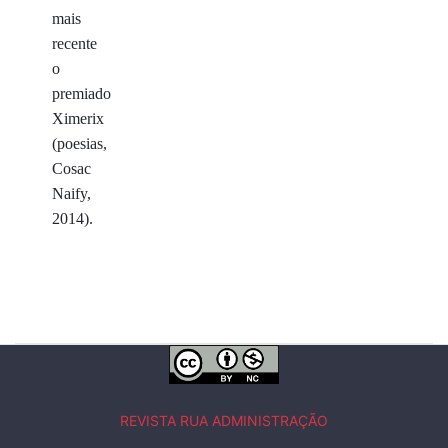
mais
recente
o
premiado
Ximerix
(poesias,
Cosac
Naify,
2014).
REVISTA RUA ADMINISTRAÇÃO