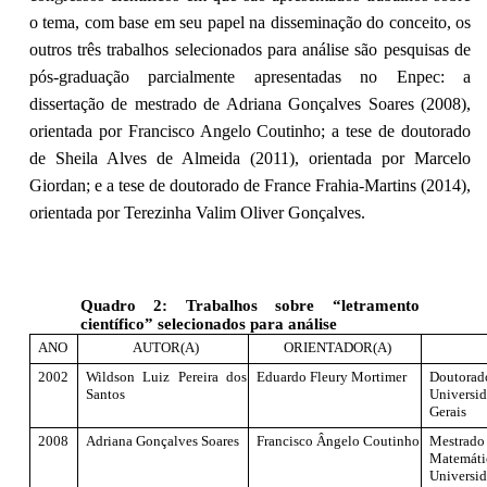
o tema, com base em seu papel na disseminação do conceito, os
outros três trabalhos selecionados para análise são pesquisas de
pós-graduação parcialmente apresentadas no Enpec: a
dissertação de mestrado de Adriana Gonçalves Soares (2008),
orientada por Francisco Angelo Coutinho; a tese de doutorado
de Sheila Alves de Almeida (2011), orientada por Marcelo
Giordan; e a tese de doutorado de France Frahia-Martins (2014),
orientada por Terezinha Valim Oliver Gonçalves.
Quadro 2: Trabalhos sobre “letramento
científico” selecionados para análise
ANO
AUTOR(A)
ORIENTADOR(A)
2002
Wildson Luiz Pereira dos
Eduardo Fleury Mortimer
Doutor
Santos
Univers
Gerais
2008
Adriana Gonçalves Soares
Francisco Ângelo Coutinho
Mestrado
Matemá
Universi