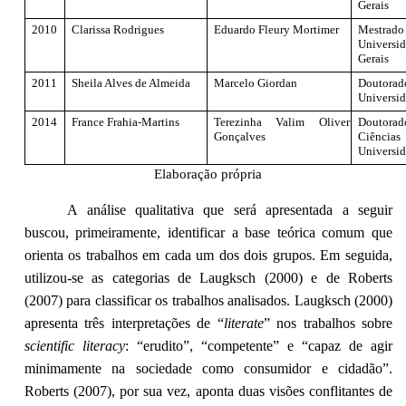
Gerais
2010
Clarissa Rodrigues
Eduardo Fleury Mortimer
Mestra
Univers
Gerais
2011
Sheila Alves de Almeida
Marcelo Giordan
Doutor
Universid
2014
France Frahia-Martins
Terezinha Valim Oliver
Doutor
Gonçalves
Ciênci
Universid
Elaboração própria
A análise qualitativa que será apresentada a seguir
buscou, primeiramente, identificar a base teórica comum que
orienta os trabalhos em cada um dos dois grupos. Em seguida,
utilizou-se as categorias de Laugksch (2000) e de Roberts
(2007) para classificar os trabalhos analisados. Laugksch (2000)
apresenta três interpretações de “
literate
” nos trabalhos sobre
scientific literacy
: “erudito”, “competente” e “capaz de agir
minimamente na sociedade como consumidor e cidadão”.
Roberts (2007), por sua vez, aponta duas visões conflitantes de