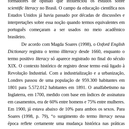
formadores de opinião que influenciou os estudos sobre
scientific literacy
no Brasil. O campo da educação científica nos
Estados Unidos já havia passado por décadas de discussões e
interpretações sobre essa noção quando termos equivalentes em
português começaram a ser usados no meio acadêmico
brasileiro.
De acordo com Magda Soares (1998), o
Oxford English
Dictionary
registra o termo
illiteracy
desde 1660, enquanto o
termo positivo
literacy
só aparece registrado no final do século
XIX. O contexto histórico de registro desse termo está ligado à
Revolução Industrial. Com a industrialização e a urbanização,
Londres passou de uma população de 959.300 habitantes em
1801 para 5.572.012 habitantes em 1891. O analfabetismo na
Inglaterra, em 1700, medido com base em índices de assinatura
em casamentos, era de 60% entre homens e 75% entre mulheres.
Em 1900, já estava abaixo de 10% para ambos os sexos. Para
Soares (1998, p. 79), “o surgimento do termo
literacy
nessa
época reflete certamente uma mudança histórica nas práticas