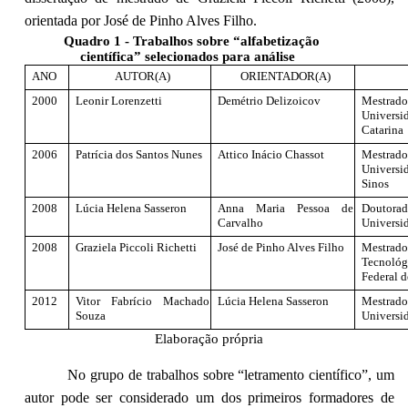
orientada por José de Pinho Alves Filho.
Quadro 1 - Trabalhos sobre “alfabetização
científica” selecionados para análise
ANO
AUTOR(A)
ORIENTADOR(A)
2000
Leonir Lorenzetti
Demétrio Delizoicov
Mestra
Univers
Catarina
2006
Patrícia dos Santos Nunes
Attico Inácio Chassot
Mestra
Universi
Sinos
2008
Lúcia Helena Sasseron
Anna Maria Pessoa de
Doutor
Carvalho
Universi
2008
Graziela Piccoli Richetti
José de Pinho Alves Filho
Mestrado
Tecnoló
Federal d
2012
Vitor Fabrício Machado
Lúcia Helena Sasseron
Mestrado
Souza
Universi
Elaboração própria
No grupo de trabalhos sobre “letramento científico”, um
autor pode ser considerado um dos primeiros formadores de