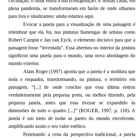
circulação, o olhar entoa a sua (com)posição. E nossas casas, em
plena pandemia, se transformaram em faróis de onde olhamos
para fora e sinalizamos: ainda estamos aqui.
Evocar a janela para a visualização de uma paisagem é
relembrar que ela foi, nas pinturas flamengas de artistas como
Robert Campin e Jan van Eyck, o elemento decisivo para que a
paisagem fosse “inventada”. Essa abertura no interior da pintura
significou uma janela para o mundo, uma nova abordagem do
mundo exterior.
Alain Roger (1997) aponta que a janela é a moldura que
isola e enquadra, transformando, na pintura, o território em
paisagem, “[...] de onde concluo que essa última entrou
verdadeiramente pela pequena porta, ou melhor dizendo, pela
pequena janela, antes que essa tivesse se expandido às
dimensões de todo o quadro [...]” (ROGER, 1997, p. 118). A
janela é um meio de isolar as partes do mundo envolvente,
amplificando assim o seu valor estético.
Penetrando a cena da perspectiva tradicional, a janela