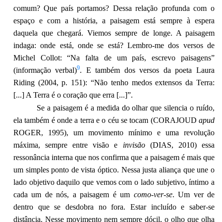
comum? Que país portamos? Dessa relação profunda com o
espaço e com a história, a paisagem está sempre à espera
daquela que chegará. Viemos sempre de longe. A paisagem
indaga: onde está, onde se está? Lembro-me dos versos de
Michel Collot: “Na falta de um país, escrevo paisagens”
9
(informação verbal)
. E também dos versos da poeta Laura
Riding (2004, p. 151): “Não tenho medos extensos da Terra:
[...] A Terra é o coração que erra [...]”.
Se a paisagem é a medida do olhar que silencia o ruído,
ela também é onde a terra e o céu se tocam (CORAJOUD
apud
ROGER, 1995), um movimento mínimo e uma revolução
máxima, sempre entre visão e
invisão
(DIAS, 2010) essa
ressonância interna que nos confirma que a paisagem é mais que
um simples ponto de vista óptico. Nessa justa aliança que une o
lado objetivo daquilo que vemos com o lado subjetivo, íntimo a
cada um de nós, a paisagem é um
como-ver-se
. Um ver de
dentro que se desdobra no fora. Estar incluído e saber-se
distância. Nesse movimento nem sempre dócil, o olho que olha