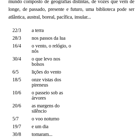
mundo composto de geografias distintas, de vozes que vem de
longe, de passado, presente e futuro, uma biblioteca pode ser
atlântica, austral, boreal, pacífica, insular...
22/3
a terra
28/3
nos passos da lua
16/4
o vento, o relógio, o
nós
30/4
o que levo nos
bolsos
6/5
lições do vento
18/5
onze vistas dos
pireneus
10/6
o passeio sob as
árvores
20/6
as margens do
silêncio
5/7
o voo noturno
19/7
e um dia
30/8
tomaram...