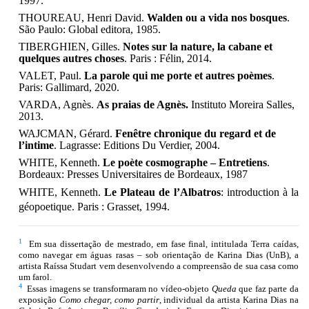
1997.
THOUREAU, Henri David.
Walden ou a vida nos bosques
.
São Paulo: Global editora, 1985.
TIBERGHIEN, Gilles.
Notes sur la nature, la cabane et
quelques autres choses
. Paris : Félin, 2014.
VALET, Paul.
La parole qui me porte et autres poèmes
.
Paris: Gallimard, 2020.
VARDA, Agnès.
As praias de Agnès.
Instituto Moreira Salles,
2013.
WAJCMAN, Gérard.
Fenêtre chronique du regard et de
l’intime
. Lagrasse: Editions Du Verdier, 2004.
WHITE, Kenneth.
Le poète cosmographe – Entretiens
.
Bordeaux: Presses Universitaires de Bordeaux, 1987
WHITE, Kenneth.
Le Plateau de l’Albatros
: introduction à la
géopoetique.
Paris : Grasset, 1994.
1
Em sua dissertação de mestrado, em fase final, intitulada Terra caídas,
como navegar em águas rasas – sob orientação de Karina Dias (UnB), a
artista Raíssa Studart vem desenvolvendo a compreensão de sua casa como
um farol.
4
Essas imagens se transformaram no vídeo-objeto
Queda
que faz parte da
exposição
Como chegar, como partir
, individual da artista Karina Dias na