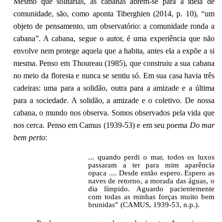
Mesmo que solitárias, as cabanas abrem-se para a ideia de
comunidade, são, como aponta Tiberghien (2014, p. 10), “um
objeto de pensamento, um observatório: a comunidade ronda a
cabana”. A cabana, segue o autor, é uma experiência que não
envolve nem protege aquela que a habita, antes ela a expõe a si
mesma. Penso em Thoureau (1985), que construiu a sua cabana
no meio da floresta e nunca se sentiu só. Em sua casa havia três
cadeiras: uma para a solidão, outra para a amizade e a última
para a sociedade. A solidão, a amizade e o coletivo. De nossa
cabana, o mundo nos observa. Somos observados pela vida que
nos cerca. Penso em Camus (1939-53) e em seu poema
Do mar
bem perto
:
... quando perdi o mar, todos os luxos
passaram a ter para mim aparência
opaca .... Desde então espero. Espero as
naves de retorno, a morada das águas, o
dia límpido. Aguardo pacientemente
com todas as minhas forças muito bem
brunidas” (CAMUS, 1939-53, n.p.).