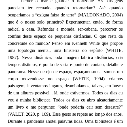
Perder o mar e guardar o horizonte. As paisagens
pareciam ter recuado, quando retornariam? Até quando
ocuparíamos a “exígua faixa de terra” (MALDONADO, 2004)
que é o nosso solo primeiro? Experimentar, então, de forma
radical a casa. Refundar a morada, ser-cabana, percorrer os
confins deste espaço de pequenas distâncias. O que resta da
concretude do mundo? Penso em Kenneth White que propõe
uma topologia mental, uma finisterra do espírito
(
WHITE,
1987
).
Nessa dinâmica, toda imagem fabrica distâncias, cria
tempos distintos, é ponto de vista e ponto de contato, detalhe e
panorama. Nesse desejo de espaço, espaçamo-nos... somos um
corpo movendo-se no espaço
(
WHITE, 1994) criamos
paisagem, inventamos lugares, deambulamos, talvez, em busca
de um alhures possível... lá, onde estivermos. Todos os dias eu
vou à minha biblioteca. Todos os dias eu abro aleatoriamente
um livro e me pergunto: “onde poderia cair sem desastre?”
(VALET, 2020, p. 169).
Esse gesto se repete ao longo dos anos.
Durante a pandemia anotei palavras lidas. Uma biblioteca é um