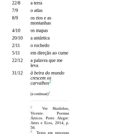
22/8
a terra
7/9
o atlas
8/9
os rios e as
montanhas
4/10
os mapas
20/10
a antártica
2/11
o rochedo
5/11
em direção ao cume
22/12
a palavra que me
leva
31/12
à beira do mundo
crescem os
2
carvalhos
3
(a continuar)
2
Ver Huidobro,
Vicente. Poemas
Árticos. Porto Alegre:
Artes e Ecos, 2014, p.
56.
3
Texto em processo