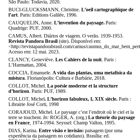
São Paulo: Todavia, 2020.
BUCI-GLUCKSMANN, Christine.
L’oeil cartographique de
l’art
. Paris: Editions Galilée, 1996.
CAUQUELIN, Anne.
L’invention du paysage.
Paris:
Quadrige: PUF, 2000.
CAMUS, Albert. Diários de viagem. O verão. 1939-1953.
Revista Pandora Brasil
(site). Disponível em:
<http://revistapandorabrasil.com/camus/caumus_do_mar_bem_per
Acesso em: 12 mai. 2023.
CLANCY, Geneviève.
Les Cahiers de la nuit
.
Paris :
L’Harmattan, 2004.
COCCIA, Emanuele.
A vida das plantas, uma metafísica da
mistura
.
Florianópolis: Cultura e Barbárie, 2018.
COLLOT, Michel.
La poésie moderne et la structure
d’horizon
. Paris: PUF, 1989.
COLLOT, Michel
. L’horizon fabuleux, I, XIX siècle.
Paris :
Librairie José Corti, 1998
CORAJOUD, Michel. Le paysage c’est l’endroit où le ciel et la
terre se touchent.
In:
ROGER, A. (org.)
La théorie du paysage
en France
,
1974-1994.
Seyssel: Champ Vallon, 1995.
DIAS, Karina.
Entre visão e invisão:
paisagem (por uma
experiência da paisagem no cotidiano). Brasília: ed.