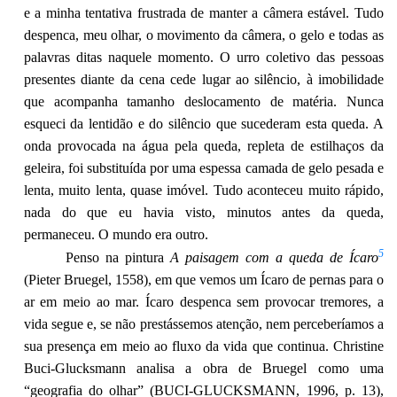
e a minha tentativa frustrada de manter a câmera estável. Tudo
despenca, meu olhar, o movimento da câmera, o gelo e todas as
palavras ditas naquele momento. O urro coletivo das pessoas
presentes diante da cena cede lugar ao silêncio, à imobilidade
que acompanha tamanho deslocamento de matéria. Nunca
esqueci da lentidão e do silêncio que sucederam esta queda. A
onda provocada na água pela queda, repleta de estilhaços da
geleira, foi substituída por uma espessa camada de gelo pesada e
lenta, muito lenta, quase imóvel. Tudo aconteceu muito rápido,
nada do que eu havia visto, minutos antes da queda,
permaneceu. O mundo era outro.
5
Penso na pintura
A paisagem com a queda de Ícaro
(Pieter Bruegel, 1558), em que vemos um Ícaro de pernas para o
ar em meio ao mar. Ícaro despenca sem provocar tremores, a
vida segue e, se não prestássemos atenção, nem perceberíamos a
sua presença em meio ao fluxo da vida que continua. Christine
Buci-Glucksmann analisa a obra de Bruegel como uma
“geografia do olhar” (BUCI-GLUCKSMANN, 1996, p. 13),