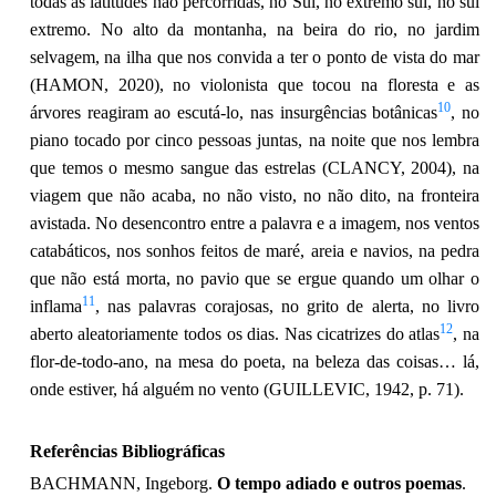
todas as latitudes não percorridas, no Sul, no extremo sul, no sul
extremo. No alto da montanha, na beira do rio, no jardim
selvagem, na ilha que nos convida a ter o ponto de vista do mar
(HAMON, 2020), no violonista que tocou na floresta e as
10
árvores reagiram ao escutá-lo, nas insurgências botânicas
, no
piano tocado por cinco pessoas juntas, na noite que nos lembra
que temos o mesmo sangue das estrelas (CLANCY, 2004), na
viagem que não acaba, no não visto, no não dito, na fronteira
avistada. No desencontro entre a palavra e a imagem, nos ventos
catabáticos, nos sonhos feitos de maré, areia e navios, na pedra
que não está morta, no pavio que se ergue quando um olhar o
11
inflama
, nas palavras corajosas, no grito de alerta, no livro
12
aberto aleatoriamente todos os dias. Nas cicatrizes do atlas
, na
flor-de-todo-ano, na mesa do poeta, na beleza das coisas… lá,
onde estiver, há alguém no vento (GUILLEVIC, 1942, p. 71).
Referências Bibliográficas
BACHMANN, Ingeborg.
O tempo adiado e outros poemas
.