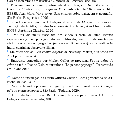
Galeria Referência em Brasília. Curadoria de Emerson Dionisio.
5
Para uma análise mais aprofundada desta obra, ver Buci-Glucksmann,
Christine.
L´oeil cartographique de l’art
. Paris: Galilée, 1996. Ver também
BESSE, Jean-Marc.
Ver a terra.
Seis ensaios sobre paisagem e geografia.
São Paulo: Perspectiva, 2006.
6
Em referência à epopeia de Gilgámesh intitulada
Ele que o abismo viu
.
Tradução do Acádio, introdução e comentários de Jacyntho Lins Brandão.
BH/SP: Autêntica Clássica, 2020.
7
Muitos de meus trabalhos em vídeo surgem de uma intensa
experimentação na paisagem do local filmado, são fruto de um tempo
vivido em extensas geografias (urbanas e não urbanas) e sua realização
inclui caminhar, observar e filmar.
8
Em referência ao livro
Escute as feras
de Nastassja Martin, publicado em
2021 pela editora 34.
9
Entrevista concedida por Michel Collot ao programa
Pas la peine de
crier
da rádio France Culture
intitulada “La pensée-paysage”. Transmitido
em 15 abr. 2013.
10
Nome da instalação da artista Ximena Garrido-Leca apresentada na 34ª
Bienal de São Paulo.
11
Versos de vários poemas de Ingeborg Bachmann reunidos em
O tempo
adiado e outros poemas
. São Paulo: Todavia, 2020.
12
Título do livro de Tahar Ben Jelloun publicado pela editora da UnB na
Coleção Poetas do mundo, 2003.