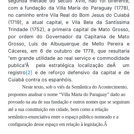
segunda metade do século XVIII,
não foi diferente
,
com a fundação
d
a Villa Maria do Paraguay
(1778)
,
no caminho entre
Vila Real do Bom Jesus do Cuiabá
(1719), a atual capital
,
e
Vila Bela
da Santíssima
Trindade
(1752), a primeira capital de Mato Grosso,
por ordem do Governador da Capitania de Mato
Grosso, Luís de Albuquerque de Mello Pereira e
Cáceres, em 6 de outubro de 1778,
que
resultaria
“em grande utilidade ao real serviço e commodidade
publica”Â pela estratégica localização deÂ um
registro
[2]
e de reforço d
efensivo da
capital e de
Cuiabá contra os espanhóis.
N
este texto, sob o viés da Semântica do Acontecimento,
propomos
analisar o nome
“Villa Maria do Paraguay”
dado ao
povoado
na ata de
sua
fundação
e outros nomes que se seguiram
até a sua constituição em cidade
, bem como
a
relação
semântico-enunciativa entre o
espaço público nomeado e a
configuração d
esse
espaço
em relação
à legislação
.
Â