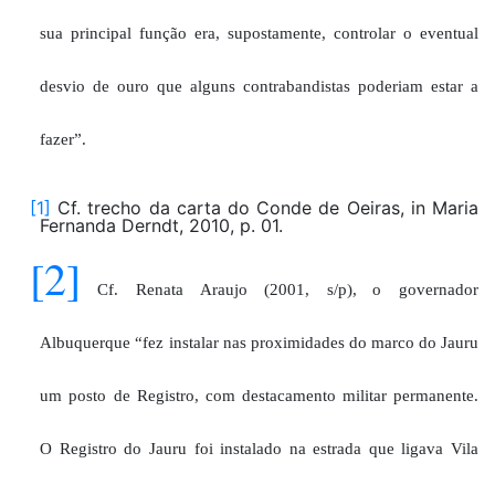
sua
principal função
era,
supostamente, controlar o eventual
desvio de ouro que alguns contrabandistas poderiam estar a
fazer
”
.
[1]
Cf. trecho da carta do Conde de Oeiras, in Maria
Fernanda Derndt, 2010, p. 01.
[2]
Cf.
Renata
Araujo
(2001, s/p)
,
o
governador
Albuquerque
“
fez instalar nas proximidades do marco do Jauru
um posto de Regist
r
o, com destacamento militar permanente.
O Regist
r
o do Jauru foi instalado na estrada que ligava Vila