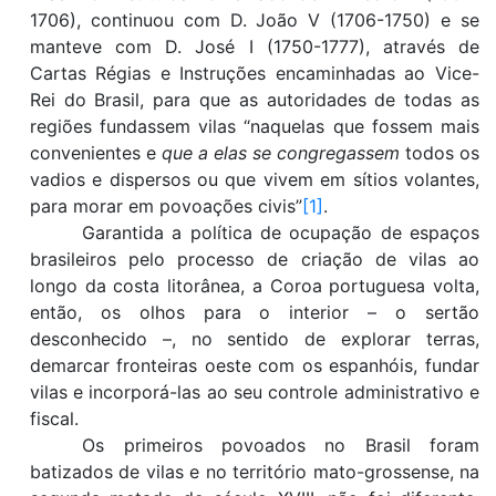
1706), continu
ou
com D. João V (1706-1750)
e se
mant
eve
com D. José I (1750-1777), através de
Cartas Régias e Instruções
encaminhadas ao Vice-
Rei do Brasil, para que as autoridades de todas as
regiões fundassem vilas
“
naquelas que fossem mais
convenientes e
que a elas se congregassem
todos os
vadios e dispersos ou que vivem em sítios volantes,
para morar em povoações civis”
[1]
.
Garantida a política de ocupação de espaços
brasileiros pelo processo de criação de vilas ao
longo da costa litorânea, a Coroa portuguesa volta
,
então,
os olhos para o interior
– o
sertão
desconhecido –,
no sentido de explorar terras,
demarcar fronteiras oeste com os espanhóis, fundar
vilas e incorporá-las ao seu controle administrativo e
fiscal.
Os
primeir
o
s povoa
dos
no Brasil foram
batizad
o
s de vilas e no território mato-grossense
, na