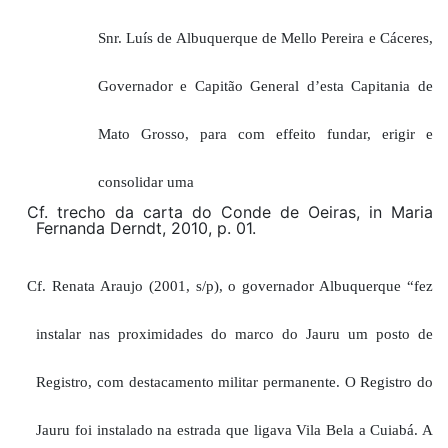
Snr. Lu
í
s de Albuquerque de Mello Pereira e Cáceres,
Governador e Capitão General d
’
esta Capitania de
Mato Grosso, para
com effeito fundar, erigir e
consolidar uma
Cf. trecho da carta do Conde de Oeiras, in Maria
Fernanda Derndt, 2010, p. 01.
Cf.
Renata
Araujo
(2001, s/p)
,
o
governador Albuquerque
“
fez
instalar nas proximidades do marco do Jauru um posto de
Regist
r
o, com destacamento militar permanente. O Regist
r
o do
Jauru foi instalado na estrada que ligava Vila Bela a Cuiabá
. A