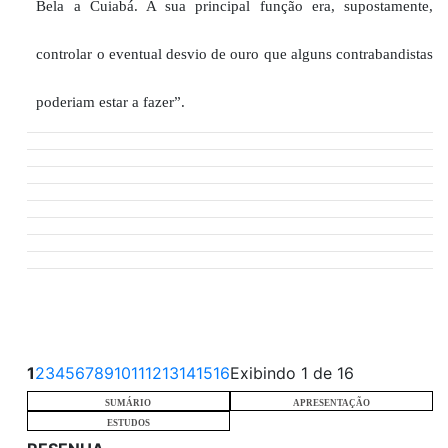
Bela a Cuiabá
. A sua
principal função
era,
supostamente,
controlar o eventual desvio de ouro que alguns contrabandistas
poderiam estar a fazer
”
.
1
2
3
4
5
6
7
8
9
10
11
12
13
14
15
16
Exibindo 1 de 16
SUMÁRIO
APRESENTAÇÃO
ESTUDOS