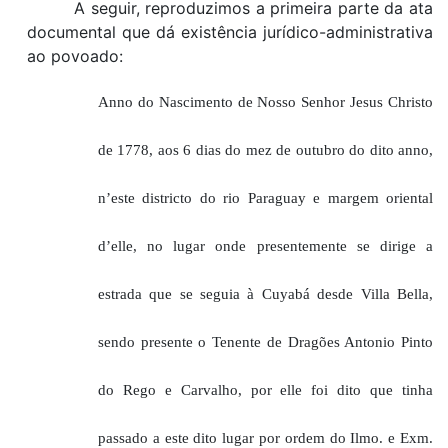
A seguir, reproduzimos
a
primeira parte
da
ata
documental
que
dá existência jurídico-administrativa
ao povoado:
Anno do Nascimento de Nosso Senhor Jesus Christo
de 1778, aos 6 dias do mez de outubro do dito anno,
n
’
este districto do rio Paragua
y
e margem oriental
d’elle, no lugar onde presentemente se dirige a
estrada que se seguia à Cuyabá desde Villa Bella,
sendo presente o Tenente de Dragões Antonio Pinto
do Rego e Carvalho, por elle foi dito que tinha
passado a este dito lugar por ordem do Ilmo.
e
Exm.