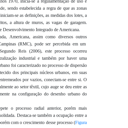
anos 1970,
inicia-se a regulamentação de uso e
e, sendo estabelecida a regra de que as zonas
e
iniciam-se as definições,
as medidas dos lotes, a
ritos, a altura de muros, as vagas de garagem.
 de Desenvolvimento Integrado de Americana.
ada
, Americana, assim como
diversos outro
s
Campinas (RMC), pode ser percebida
em um
Segundo Reis
(2006)
, este processo ocorreu
tralização industrial e também por haver uma
rbano foi caracterizado no processo de dispersão
ecido dos principais núcleos urbanos, em suas
 entremeados por vazios, conectam-se entre si. O
mente ao setor têxtil, cujo auge se deu entre as
amente na configuração do desenho urbano do
pete o processo radial anterior, porém mais
solidada. Destaca-se também a ocupação entre a
 porém com
o crescimento
desse processo
(
Figura