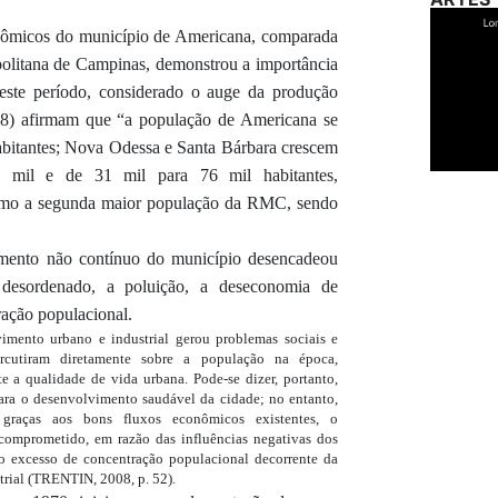
onômicos do município de Americana, comparada
olitana de Campinas, demonstrou a importância
este período,
considerado o auge da produção
68)
afirmam
que “a população de Americana se
abitantes; Nova Odessa e Santa Bárbara crescem
 mil e de 31 mil para 76 mil habitantes,
como a segunda maior população da RMC, sendo
mento não contínuo do município
desencadeou
desordenado, a poluição, a
deseconomia
de
ação populacional.
imento urbano e industrial gerou problemas sociais e
rcutiram diretamente sobre a população na época,
e a qualidade de vida urbana. Pode-se dizer, portanto,
ara o desenvolvimento saudável da cidade; no entanto,
 graças aos bons fluxos econômicos existentes, o
comprometido, em razão das influências negativas dos
o excesso de concentração populacional decorrente da
rial (TRENTIN, 2008, p. 52).