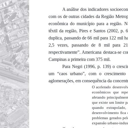
A análise dos indicadores socioec
com os de outras cidades da Região Metrop
econôm
ica do município para a região.
N
têxtil da
região,
Pires e Santos (
2002
, p. 
duplica, passando de 66 mil para 122 mil h
2,5 vezes, passando de 8 mil para 21
respectivamente”. Americana destaca-se 
Campinas a primeira com 375 mil.
Para Negri (1996, p. 139) o cresci
um “caos urbano”, com o crescimento 
aglomerações, em consequência da concentr
O acelerado desenvolv
econômicos que repe
afetando principalment
que existe um limite p
quando extrapolado,
desenvolvimento fica 
problemas gerados pel
expansão urbano-indust