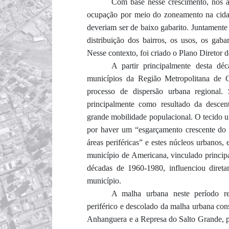
Com base nesse crescimento, nos 
ocupação por meio do
zoneamento na cidad
deveriam ser de
baixo gabarito.
Juntament
distribuição dos bairros, os usos, os gaba
Nesse contexto, foi criado o Plano Diretor
A
partir
principalmente desta déc
município
s
da Região Metr
opolitana de 
processo de disper
são urbana regional
. 
principalmente como resultado da descen
grande mobilidade populacional. O tecido u
por haver um “esgarçamento crescente do t
áreas periféricas” e estes núcleos urbanos,
município de Americana, vinculado principal
décadas de 1960-1980, influenciou diret
município.
A malha urbana neste período re
periférico e descolado da malha urbana con
Anhanguera e a Represa do Salto Grande,