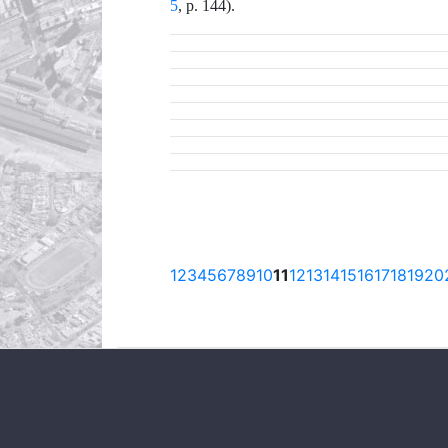
5
,
p.
144
)
.
1
2
3
4
5
6
7
8
9
10
11
12
13
14
15
16
17
18
19
20