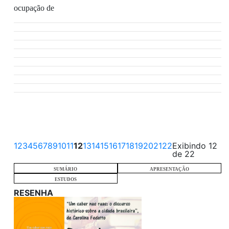
ocupação de
1
2
3
4
5
6
7
8
9
10
11
12
13
14
15
16
17
18
19
20
21
22
Exibindo 12
de 22
SUMÁRIO
APRESENTAÇÃO
ESTUDOS
RESENHA