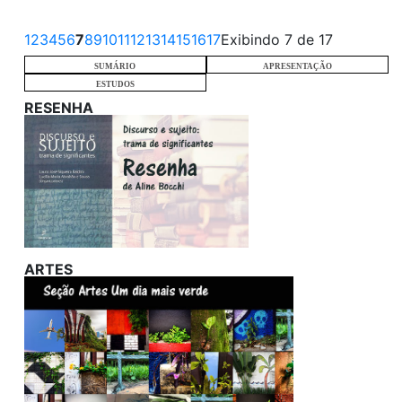
1
2
3
4
5
6
7
8
9
10
11
12
13
14
15
16
17
Exibindo 7 de 17
SUMÁRIO
APRESENTAÇÃO
ESTUDOS
RESENHA
ARTES