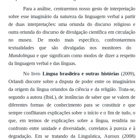
Para
a
análise
, centra
remos nosso
gesto de interpretação
sobre esse imaginário da natureza da li
nguagem verbal a partir
de duas
interpretações
: uma oriunda do discurso religioso e
outra
oriunda do discurso
de divulgação
científic
a em circulação
no museu
.
De modo mais específico,
confrontar
emos
textualidades que s
ão divulgadas nos monitores do
Mundolingua
e que
significam
como
modos de dizer a respeito
da
linguagem verbal e das línguas.
No livro
Língua brasileira e outras histórias
(2009),
Orlandi
discorre sobre a disputa de poder entre os imaginários
da origem da língua oriundos da ciência e da religião. Trata-se,
segundo a autora (Ibid.), de instâncias de saber que se valem de
diferentes formas de conhecimento para se constituir e que
sempre conflitaram explicações sobre o início e o fim de tudo, o
que, em termos de explicações sobre a língua, residiria no
confronto entre unidade e diversidade, correlatos à pureza e à
degradação.
Em se tratando da Linguística,
Auroux
(200
8
)