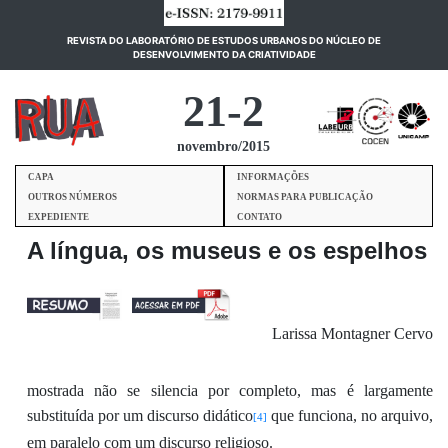
REVISTA DO LABORATÓRIO DE ESTUDOS URBANOS DO NÚCLEO DE
(current)
DESENVOLVIMENTO DA CRIATIVIDADE
21-2
novembro/2015
CAPA
INFORMAÇÕES
OUTROS NÚMEROS
NORMAS PARA PUBLICAÇÃO
EXPEDIENTE
CONTATO
A língua, os museus e os espelhos
Larissa Montagner Cervo
mostrada
não se silencia
por completo
, mas é
largamente
substituída por um discurso didático
que funciona, no arquivo,
[4]
em paralelo com
um discurso religioso
.