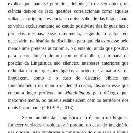
explica que, para s
e permitir a delimitação de seu objeto,
tal
ciência
deix
ou
de lado questões correlacionais como aquelas
voltadas à origem, à essência e à universalidade das línguas para
se voltar
exclusivamente ao estudo positivista
das línguas nas e
por elas mesmas
. Esse movimento, segundo o autor, era
necessário, na história da disciplina, para que ela exercesse pelo
menos u
ma pretensa autonomia.
No entanto,
ainda que positiva
para a constituição de um campo disciplinar,
a
tomada de
posição
da Linguística
não silenciou
interesses
anteriores
que
redundam sobre questões ligadas à origem e à natureza da
linguagem, como é o caso do discurso
bíblico
em
funcionamento no mundo ocidental cristão, discurso esse que
encontra lugar profícuo no
Mundolingua
pelo diálogo que,
inexoravelmente
,
os museus estabelecem com os territórios dos
quais fazem parte (CRIPPA, 2013).
Se no âmbito da
L
inguística
não é tarefa
do linguista
fornecer verdades absolutas
,
até
porque
,
no caso
do imaginário
das
origens
, isso implicaria a construção do que seria a
língua