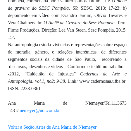
Pompéia, coordenada por Evandro Carlos Jardim”. In:
O ateliê
de gravura do SESC Pompéia
, SP, SESC, 2013: 17-23; b)
depoimento em vídeo com Evandro Jardim, Olívio Tavares e
Vera Chalmers. In:
O Ateliê de Gravura do Sesc Pompeia
. Terra
Firme Produções. Direção: Lea Van Steen. Sesc Pompéia, 2015,
15’.
Na antropologia estuda vivências e representações sobre espaço
de moradia, gênero, e relações interétnicas, de diferentes
segmentos sociais da cidade de São Paulo, recorrendo a
discursos, desenhos e vídeos – Conforme este último trabalho:
-2012, “Caldeirão de Injustiça”
Cadernos de Arte e
Antropologia: vol.1, no2: 9-38.
Link
:
www.cadernosaa.ufba.br
ISSN: 2238-0361
_____________________
Ana Maria de Niemeyer/Tel.11.3673
1431/
niemeyer@uol.com.br
Voltar a Seção Artes de Ana Maria de Niemeyer