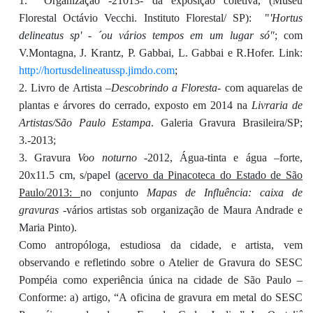
1. Organização -21013- da exposição coletiva, (Museu
Florestal Octávio Vecchi. Instituto Florestal/ SP): "
'Hortus
delineatus sp' - ´ou vários tempos em um lugar só"
; com
V.Montagna, J. Krantz, P. Gabbai, L. Gabbai e R.Hofer. Link:
http://hortusdelineatussp.jimdo.com
;
2. Livro de Artista –
Descobrindo a Floresta
- com aquarelas de
plantas e árvores do cerrado, exposto em 2014 na
Livraria de
Artistas/São Paulo Estampa
. Galeria Gravura Brasileira/SP;
3.-2013;
3. Gravura
Voo noturno
-2012, Água-tinta e água –forte,
20x11.5 cm, s/papel (
acervo da Pinacoteca do Estado de São
Paulo/2013:
no conjunto
Mapas de Influência: caixa de
gravuras
-vários artistas sob organização de Maura Andrade e
Maria Pinto).
Como antropóloga, estudiosa da cidade, e artista, vem
observando e refletindo sobre o Atelier de Gravura do SESC
Pompéia como experiência única na cidade de São Paulo –
Conforme: a) artigo, “A oficina de gravura em metal do SESC