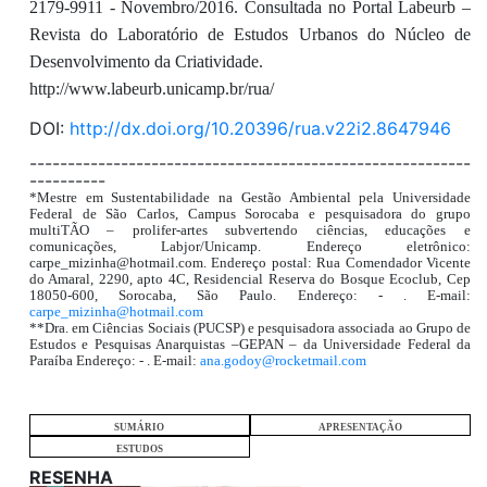
2179-9911 - Novembro/2016. Consultada no Portal Labeurb –
Revista do Laboratório de Estudos Urbanos do Núcleo de
Desenvolvimento da Criatividade.
http://www.labeurb.unicamp.br/rua/
DOI:
http://dx.doi.org/10.20396/rua.v22i2.8647946
----------------------------------------------------------
----------
*Mestre em Sustentabilidade na Gestão Ambiental pela Universidade
Federal de São Carlos, Campus Sorocaba e pesquisadora do grupo
multiTÃO – prolifer-artes subvertendo ciências, educações e
comunicações, Labjor/Unicamp. Endereço eletrônico:
carpe_mizinha@hotmail.com. Endereço postal: Rua Comendador Vicente
do Amaral, 2290, apto 4C, Residencial Reserva do Bosque Ecoclub, Cep
18050-600, Sorocaba, São Paulo. Endereço: - . E-mail:
carpe_mizinha@hotmail.com
**Dra. em Ciências Sociais (PUCSP) e pesquisadora associada ao Grupo de
Estudos e Pesquisas Anarquistas –GEPAN – da Universidade Federal da
Paraíba Endereço: - . E-mail:
ana.godoy@rocketmail.com
SUMÁRIO
APRESENTAÇÃO
ESTUDOS
RESENHA