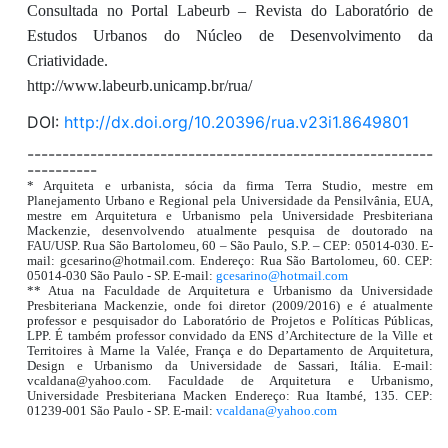
Consultada no Portal Labeurb – Revista do Laboratório de
Estudos Urbanos do Núcleo de Desenvolvimento da
Criatividade.
http://www.labeurb.unicamp.br/rua/
DOI:
http://dx.doi.org/10.20396/rua.v23i1.8649801
----------------------------------------------------------
----------
* Arquiteta e urbanista, sócia da firma Terra Studio, mestre em
Planejamento Urbano e Regional pela Universidade da Pensilvânia, EUA,
mestre em Arquitetura e Urbanismo pela Universidade Presbiteriana
Mackenzie, desenvolvendo atualmente pesquisa de doutorado na
FAU/USP. Rua São Bartolomeu, 60 – São Paulo, S.P. – CEP: 05014-030. E-
mail: gcesarino@hotmail.com. Endereço: Rua São Bartolomeu, 60. CEP:
05014-030 São Paulo - SP. E-mail:
gcesarino@hotmail.com
** Atua na Faculdade de Arquitetura e Urbanismo da Universidade
Presbiteriana Mackenzie, onde foi diretor (2009/2016) e é atualmente
professor e pesquisador do Laboratório de Projetos e Políticas Públicas,
LPP. É também professor convidado da ENS d’Architecture de la Ville et
Territoires à Marne la Valée, França e do Departamento de Arquitetura,
Design e Urbanismo da Universidade de Sassari, Itália. E-mail:
vcaldana@yahoo.com. Faculdade de Arquitetura e Urbanismo,
Universidade Presbiteriana Macken Endereço: Rua Itambé, 135. CEP:
01239-001 São Paulo - SP. E-mail:
vcaldana@yahoo.com