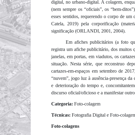
digital, no urbano-digital. A colagem, enqua
(nem sempre os “oficiais”, os “bem-ditos
esses sentidos, requerendo o corpo de um d
Catela, 2019) pela corporificação (mater
significação (ORLANDI, 2001, 2004).
Em afiches publicitários (a foto 
registra um afiche publicitário, dos muitos
janelas, em portas, em viadutos, os carta
situação. Nesta série, que reconstruo dep
cartazes-em-espaços em setembro de 2017
“nuvem”, jogo luz à ausência-presença da c
e deterioração do tempo e, concomitanteme
discurso oficial/oficioso e a manifestar outr
Categoria:
Foto-colagem
Técnicas:
Fotografia Digital e Foto-colagem
Foto-colagens