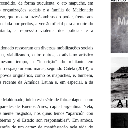
preendido, de forma truculenta, o ato mapuche, em
as organizações sociais e a família de Maldonado
so, que mostra luzes/sombras do poder, frente aos
ada por peritos, a versão oficial para a morte do
tanto, a repressão violenta dos policiais e a
donado ressoaram em diversas mobilizações sociais
 viabilizando, entre outros, o ativismo artístico
mo tempo, a “inscrição” do militante em
s no espaço urbano marca, segundo Catela (2019), o
e povos originários, como os mapuches, e, também,
ria recente da América Latina e, em especial, a da
e Maldonado, inicio esta série de foto-colagens com
paredes de Buenos Aires, capital argentina. Nela,
almente rasgados, nos quais lemos “aparición con
bierno y el Estado son responsables”. Em ambos,
rafia de um cartaz de manifestação pela vida do