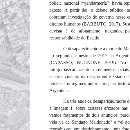
polícia nacional (“gendarmería”) havia re
agosto. A partir daí, o debate público, 
cobraram investigação do governo nesse ca
direitos humanos (BARBUTO, 2017). Sustent
ativista é de afogamento, negando, por
responsabilidade do Estado.
O desaparecimento e a morte de Mal
no segundo semestre de 2017 na Argentina,
(CAPASSO, BUGNONE, 2019). Ao mes
fotografias/cartazes de movimentos sociai
cenário violento da relação entre Estado 
remete aos regimes autoritários, na histó
Argentina.
Há três anos da desaparição/morte d
a Imagem 1, sobre cartazes afixados nas 
vemos fragmentos de dois anúncios, parci
vida ya de Santiago Maldonado” e “el go
reproduz-se, em desdobramento, uma fotog