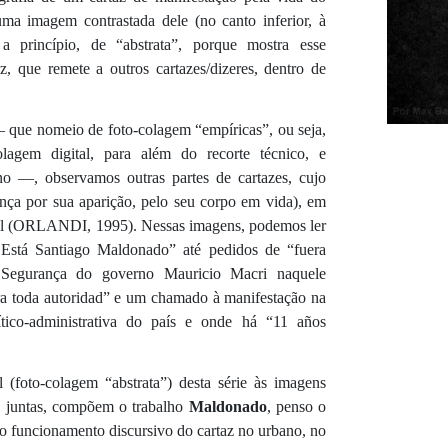
uma imagem contrastada dele (no canto inferior, à
a princípio, de “abstrata”, porque mostra esse
, que remete a outros cartazes/dizeres, dentro de
.
— que nomeio de foto-colagem “empíricas”, ou seja,
lagem digital, para além do recorte técnico, e
no —, observamos outras partes de cartazes, cujo
nça por sua aparição, pelo seu corpo em vida), em
bal (ORLANDI, 1995). Nessas imagens, podemos ler
Está Santiago Maldonado” até pedidos de “fuera
de Segurança do governo Mauricio Macri naquele
a toda autoridad” e um chamado à manifestação na
tico-administrativa do país e onde há “11 años
foto-colagem “abstrata”) desta série às imagens
ue, juntas, compõem o trabalho
Maldonado
, penso o
lo funcionamento discursivo do cartaz no urbano, no