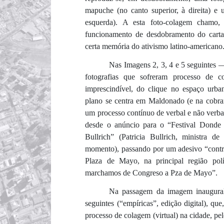
mapuche (no canto superior, à direita) e 
esquerda). A esta foto-colagem chamo, 
funcionamento de desdobramento do cartaz
certa memória do ativismo latino-americano
Nas Imagens 2, 3, 4 e 5 seguintes 
fotografias que sofreram processo de co
imprescindível, do clique no espaço urba
plano se centra em Maldonado (e na cobra
um processo contínuo de verbal e não ver
desde o anúncio para o “Festival Donde 
Bullrich” (Patricia Bullrich, ministra 
momento), passando por um adesivo “contr
Plaza de Mayo, na principal região polí
marchamos de Congreso a Pza de Mayo”.
Na passagem da imagem inaugural (
seguintes (“empíricas”, edição digital), q
processo de colagem (virtual) na cidade, pe