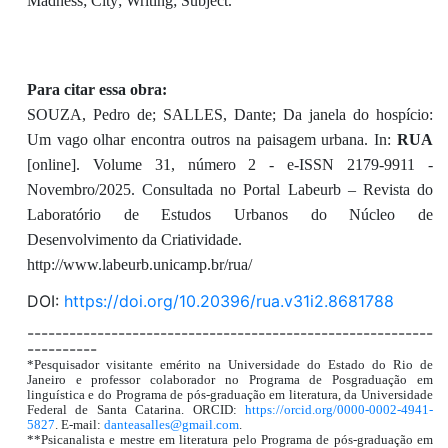
Madness; City; Writing; Subject.
Para citar essa obra:
SOUZA, Pedro de; SALLES, Dante; Da janela do hospício:
Um vago olhar encontra outros na paisagem urbana. In:
RUA
[online]. Volume 31, número 2 - e-ISSN 2179-9911 -
Novembro/2025. Consultada no Portal Labeurb – Revista do
Laboratório de Estudos Urbanos do Núcleo de
Desenvolvimento da Criatividade.
http://www.labeurb.unicamp.br/rua/
DOI:
https://doi.org/10.20396/rua.v31i2.8681788
----------------------------------------------------------
----------
*Pesquisador visitante emérito na Universidade do Estado do Rio de
Janeiro e professor colaborador no Programa de Posgraduação em
linguística e do Programa de pós-graduação em literatura, da Universidade
Federal de Santa Catarina. ORCID:
https://orcid.org/0000-0002-4941-
5827
. E-mail:
danteasalles@gmail.com
.
**Psicanalista e mestre em literatura pelo Programa de pós-graduação em