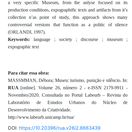
a very specific Museum, from the anlyse focused on its
production conditions, expographific texts and artifacts from it’s
collection n’as point of study, this approach shows many
controversial versions that function as a politic of silence
(ORLANDI, 1997).
Keywords:
language ; society ; discourse ; museum ;
expographic text
Para citar essa obra:
MASSMMAN, Débora; Museu: turismo, punição e silêncio. In:
RUA
[online]. Volume 26, número 2 - e-ISSN 2179-9911 -
Novembro/2020. Consultada no Portal Labeurb – Revista do
Laboratório de Estudos Urbanos do Núcleo de
Desenvolvimento da Criatividade.
http://www.labeurb.unicamp.br/rua/
DOI:
https://10.20396/rua.v26i2.8663439