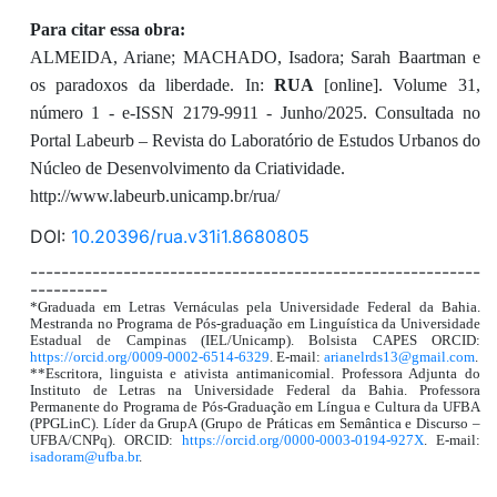
Para citar essa obra:
ALMEIDA, Ariane; MACHADO, Isadora; Sarah Baartman e
os paradoxos da liberdade. In:
RUA
[online]. Volume 31,
número 1 - e-ISSN 2179-9911 - Junho/2025. Consultada no
Portal Labeurb – Revista do Laboratório de Estudos Urbanos do
Núcleo de Desenvolvimento da Criatividade.
http://www.labeurb.unicamp.br/rua/
DOI:
10.20396/rua.v31i1.8680805
----------------------------------------------------------
----------
*Graduada em Letras Vernáculas pela Universidade Federal da Bahia.
Mestranda no Programa de Pós-graduação em Linguística da Universidade
Estadual de Campinas (IEL/Unicamp). Bolsista CAPES ORCID:
https://orcid.org/0009-0002-6514-6329
. E-mail:
arianelrds13@gmail.com
.
**Escritora, linguista e ativista antimanicomial. Professora Adjunta do
Instituto de Letras na Universidade Federal da Bahia. Professora
Permanente do Programa de Pós-Graduação em Língua e Cultura da UFBA
(PPGLinC). Líder da GrupA (Grupo de Práticas em Semântica e Discurso –
UFBA/CNPq). ORCID:
https://orcid.org/0000-0003-0194-927X
. E-mail:
isadoram@ufba.br
.