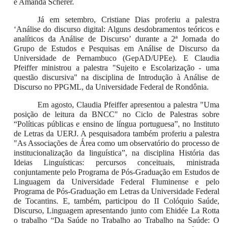
e Amanda Scherer.
Já em setembro, Cristiane Dias proferiu a palestra
‘Análise do discurso digital: Alguns desdobramentos teóricos e
analíticos da Análise de Discurso’ durante a 2ª Jornada do
Grupo de Estudos e Pesquisas em Análise de Discurso da
Universidade de Pernambuco (GepAD/UPEe). E Claudia
Pfeiffer ministrou a palestra "Sujeito e Escolarização - uma
questão discursiva" na disciplina de Introdução à Análise de
Discurso no PPGML, da Universidade Federal de Rondônia.
Em agosto, Claudia Pfeiffer apresentou a palestra "Uma
posição de leitura da BNCC" no Ciclo de Palestras sobre
“Políticas públicas e ensino de língua portuguesa”, no Instituto
de Letras da UERJ. A pesquisadora também proferiu a palestra
"As Associações de Área como um observatório do processo de
institucionalização da linguística”, na disciplina História das
Ideias Linguísticas: percursos conceituais, ministrada
conjuntamente pelo Programa de Pós-Graduação em Estudos de
Linguagem da Universidade Federal Fluminense e pelo
Programa de Pós-Graduação em Letras da Universidade Federal
de Tocantins. E, também, participou do II Colóquio Saúde,
Discurso, Linguagem apresentando junto com Ehidée La Rotta
o trabalho “Da Saúde no Trabalho ao Trabalho na Saúde: O