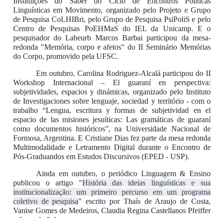
Instituições do Saber do Ciclo de Encontros Políticas
Linguísticas em Movimento, organizado pelo Projeto e Grupo
de Pesquisa CoLHIBri, pelo Grupo de Pesquisa PsiPoliS e pelo
Centro de Pesquisas PoEHMaS do IEL da Unicamp. E o
pesquisador do Labeurb Marcos Barbai participou da mesa-
redonda "Memória, corpo e afetos" do II Seminário Memórias
do Corpo, promovido pela UFSC.
Em outubro, Carolina Rodriguez-Alcalá participou do II
Workshop Internacional – El guaraní en perspectiva:
subjetividades, espacios y dinámicas, organizado pelo Instituto
de Investigaciones sobre lenguaje, sociedad y território - com o
trabalho “Lengua, escritura y formas de subjetividad en el
espacio de las misiones jesuíticas: Las gramáticas de guaraní
como documentos históricos”, na Universidade Nacional de
Formosa, Argentina. E Cristiane Dias fez parte da mesa redonda
Multimodalidade e Letramento Digital durante o Encontro de
Pós-Graduandos em Estudos Discursivos (EPED - USP).
Ainda em outubro, o periódico Linguagem & Ensino
publicou o artigo "
História das ideias linguísticas e sua
institucionalização: um primeiro percurso em um programa
coletivo de pesquisa
" escrito por Thaís de Araujo de Costa,
Vanise Gomes de Medeiros, Claudia Regina Castellanos Pfeiffer