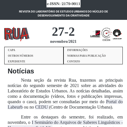
REVISTA DO LABORATÓRIO DE ESTUDOS URBANOS DO NÚCLEO DE
(current)
DESENVOLVIMENTO DA CRIATIVIDADE
27-2
novembro/2021
CAPA
INFORMAÇÕES
OUTROS NÚMEROS
NORMAS PARA PUBLICAÇÃO
EXPEDIENTE
CONTATO
Notícias
Nesta seção da revista Rua, trazemos as principais
notícias do segundo semestre de 2021 sobre as atividades do
Laboratório de Estudos Urbanos. As notícias detalhadas, assim
como a documentação (vídeos, fotos e publicações impressas,
quando o caso), podem ser consultadas por meio do
Portal do
Labeurb
ou no
CEDU
(Centro de Documentação Urbana).
Entre os destaques do semestre, foi realizado, em
novembro, o
I Seminário do Arquivos de Saberes Linguísticos -