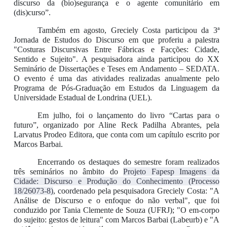
discurso da (bio)segurança e o agente comunitário em
(dis)curso”.
Também em agosto, Greciely Costa participou da 3ª
Jornada de Estudos do Discurso em que proferiu a palestra
"Costuras Discursivas Entre Fábricas e Facções: Cidade,
Sentido e Sujeito". A pesquisadora ainda participou do XX
Seminário de Dissertações e Teses em Andamento – SEDATA.
O evento é uma das atividades realizadas anualmente pelo
Programa de Pós-Graduação em Estudos da Linguagem da
Universidade Estadual de Londrina (UEL).
Em julho, foi o lançamento do livro “Cartas para o
futuro”, organizado por Aline Reck Padilha Abrantes, pela
Larvatus Prodeo Editora, que conta com um capítulo escrito por
Marcos Barbai.
Encerrando os destaques do semestre foram realizados
três seminários no âmbito do
Projeto Fapesp Imagens da
Cidade: Discurso e Produção do Conhecimento (Processo
18/26073-8)
, coordenado pela pesquisadora Greciely Costa: "A
Análise de Discurso e o enfoque do não verbal", que foi
conduzido por Tania Clemente de Souza (UFRJ); "O em-corpo
do sujeito: gestos de leitura" com Marcos Barbai (Labeurb) e "A