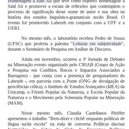
Homenagem a Said Ali
que teve como objetivo homenagear a
Said Ali e promover a escuta de reflexões que contemplem o
processo de significação desse nome de autor e sua obra na
história dos estudos linguístico-gramaticais no/do Brasil. O
evento foi promovido Labeurb em conjunto com a UFF e a
UERJ.
No mesmo mês, o laboratório recebeu Pedro de Souza
(UFSC) que proferiu a palestra "
Leituras em subjetividade
",
durante o Seminário de Pesquisa em Análise de Discurso.
Ainda em novembro, ocorreu a 3ª Jornada de Debates
na Mineração evento organizado pelo CRIAB (Grupo de Ação
e Pesquisa em Conflitos, Riscos e Impactos Associados a
Barragens) - que conta com a presença de pesquisadores do
Labeurb -, em parceria com a_Ponte (ONG de divulgação de
geociências crítica), o Instituto de Estudos Avançados (IdEA) da
Unicamp, o Fórum Popular da Natureza, a Escola Popular da
Natureza e o Movimento pela Soberania Popular na Mineração
(MAM).
Nesse mesmo mês, Claudia Castellanos Pfeiffer
apresentou o trabalho "Bem-dizer e clichê enquanto políticas de
língua na/da escola" na roda de conversa Políticas das/nas