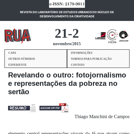
REVISTA DO LABORATÓRIO DE ESTUDOS URBANOS DO NÚCLEO DE
(current)
DESENVOLVIMENTO DA CRIATIVIDADE
21-2
novembro/2015
CAPA
INFORMAÇÕES
OUTROS NÚMEROS
NORMAS PARA PUBLICAÇÃO
EXPEDIENTE
CONTATO
Revelando o outro: fotojornalismo
e representações da pobreza no
sertão
Thiago Manchini de Campos
elemento
centra
l representações visuais da fé que atuam como