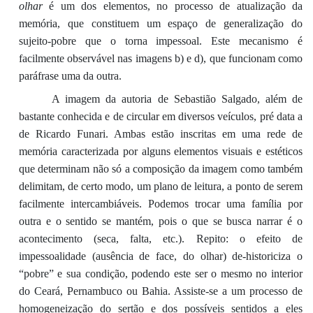
olhar
é um dos elementos, no processo de
atualiza
ção
d
a
memória
, que constituem
um espaço de generalização do
sujeito-pobre que
o torna impessoal
. Este mecanismo é
facilmente observável nas im
agens b) e d), que funcionam
como
paráfrase uma da outra.
A imagem da autoria de Sebastião Salgado, além de
bastante conhecida
e de circular
em diversos veículos
,
pré
data a
de Ricardo
Funari
. Ambas estão inscritas em uma rede de
memória caracterizada por alguns elementos visuais e estéticos
que determinam não só a composição da imagem como também
delimitam, de certo modo, um plano de leitura
,
a ponto de ser
em
facilmente intercambiáveis. Podemos trocar uma família por
outra e o sentido se mantém, pois
o que se busca narrar é o
acontecimento (seca, falta, etc.)
. Repito: o
efeito de
impessoalidade (ausência
de face, do
olhar)
de-
historiciza
o
“pobre” e sua condição, podendo este ser o mesmo no
interior
do Ceará, Pernambuco ou Bahia.
Assiste-se a
um processo de
homogeneização do sertão e dos possíveis se
ntidos a eles