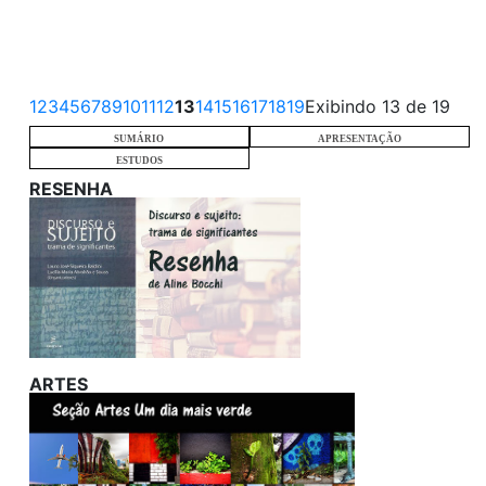
1
2
3
4
5
6
7
8
9
10
11
12
13
14
15
16
17
18
19
Exibindo 13 de 19
SUMÁRIO
APRESENTAÇÃO
ESTUDOS
RESENHA
ARTES