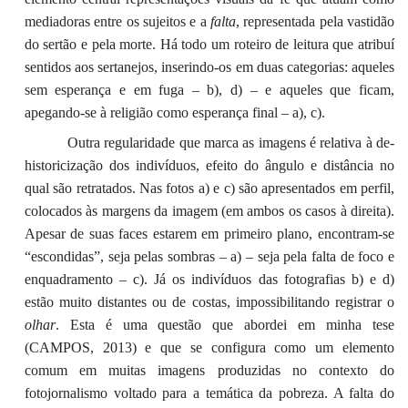
mediadoras entre os sujeitos e a
falta
,
representada pela vastidão
do sertão
e pela morte.
Há todo um roteiro de leitura que atribuí
sentidos aos sertanejos, inserindo-os em duas categorias: aqueles
sem esperança e em
fuga – b), d) – e aqueles que ficam,
apegando
-se à
religião como esperança final – a), c).
Outra regularidade que marca as imagens é relativa à de-
historicização
do
s indivíduos
, efeito
do ângulo e distância no
qual são retratados. Na
s fotos a) e c) são apresentados
em perfil,
colocados às margens da imagem (em ambos os casos à direita).
Apesar de suas faces estarem em primeiro plano, encontram-se
“escondidas”, seja pelas sombras – a) – seja pela falta de foco e
enquadramento – c).
Já os indiv
íduos das fotografias b) e d)
estão muito distantes
ou de costas, impossibilitando registrar o
olhar
. Esta é uma questão que abordei em minha tese
(CAMPOS, 2013) e que se configura como um elemento
comum em muitas imagens produzidas no contexto d
o
fotojornalismo voltado
para a temática
da
pobreza
. A falta do