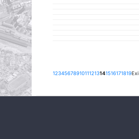
1
2
3
4
5
6
7
8
9
10
11
12
13
14
15
16
17
18
19
Ex