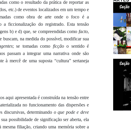
tadas como o resultado da prática de reportar
as
dos, etc.) de
evento
s localizados em um tempo e
madas como obra de arte onde o foco é a
ito a
ficcionalização
do registrado.
Esta tensão
gens b) e d) que,
se compreendidas como
facto
,
e buscam, na medida do possível, modificar sua
agentes
; se tomadas como
ficção
o sentido é
uos
passam a integrar uma narrativa onde são
nte à me
rcê de uma suposta “cultura” sertaneja
os aqui apresentada é construída na tensão e
ntre
materializada no funcionamento das dispersões
e
es discursivas, determinando
o que pode e deve
sua possibilidade de significação ser aberta, ela
 à mesma filiação, criando uma memória sobre a