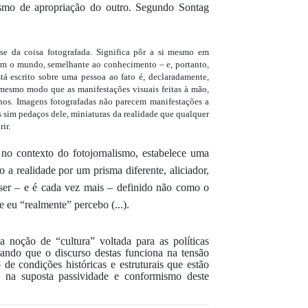
smo de apropriação do outro. Segundo
Sontag
-se da coisa fotografada. Significa pôr a si mesmo em
om o mundo, semelhante ao conhecimento – e, portanto,
está escrito sobre uma pessoa ao fato é, declaradamente,
mesmo modo que as manifestações visuais feitas à mão,
hos. Imagens fotografadas não parecem manifestações a
 sim pedaços dele, miniaturas da realidade que qualquer
rir
.
 no contexto
do fotojornalismo
, estabelece uma
do a
realidade por um prisma diferente, aliciador,
 ser – e é cada vez mais – definido não como o
 eu “realmente” percebo (...).
d
a noção de
“
cultura
”
voltada para as políticas
ando que o discurso destas funciona na tensão
 de condições históricas e estruturais que estão
m na
suposta
passividade
e conformismo deste