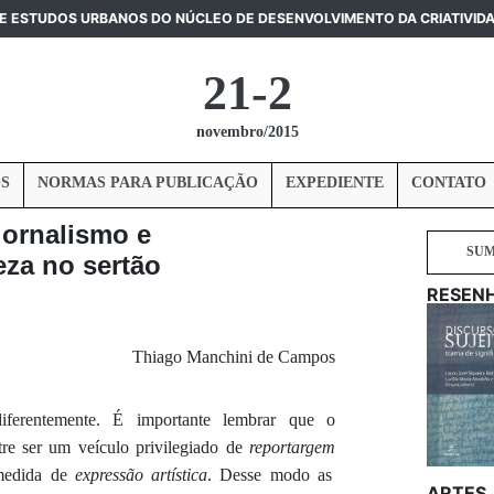
DE ESTUDOS URBANOS DO NÚCLEO DE DESENVOLVIMENTO DA CRIATIVID
21-2
novembro/2015
S
NORMAS PARA PUBLICAÇÃO
EXPEDIENTE
CONTATO
jornalismo e
SU
eza no sertão
RESEN
Thiago Manchini de Campos
iferentemente.
É importante lembrar que
o
re ser um veículo privilegiado de
reportargem
 medida de
expressão artística
. Desse modo
as
ARTES