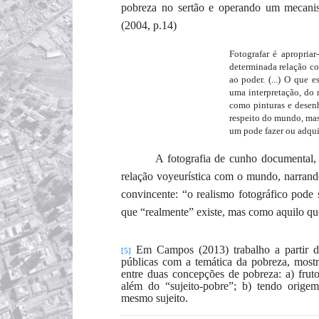
pobreza
no sertão e
operando um me
cani
(2004, p.14)
Fotografar é apropriar
determinada relação c
ao poder. (...) O que 
uma interpretação, do 
como pinturas e desen
respeito do mundo, mas
um pode fazer ou adqui
A fotografia
de cunho documental,
r
elação voyeurística com o mundo, narran
convincente: “o realismo fotográfico pode
que “realmente” existe, mas como aquilo que
Em Campo
s (2013) trabalho a partir 
[5]
públicas com a temática da pobreza, mostr
entre duas concepções de pobreza: a) fruto
além do “sujeito-pobre”; b) tendo orige
mesmo sujeito.