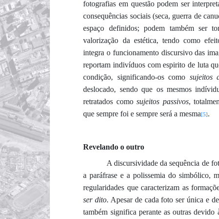
fotografias em questão podem ser interpre
consequências sociais (seca, guerra de canu
espaço definidos
; podem também ser to
valorização da estética, tendo como efe
integra o
funcionamento
discursivo das ima
reportam indivíduos
com espirito de luta
qu
condição, significando-os como
sujeitos 
deslocado, sendo que os mesmos
indívid
retratados como
sujeitos passivos
, totalme
que sempre foi e sempre será a mesma
.
[5]
Revelando o outro
A
discursividade
da sequência de fot
a paráfrase e a polissemia do simbólico, 
regularidades que caracterizam as formaçõ
ser dito
.
Apesar de cada foto ser única e de 
também significa perante as outras devido