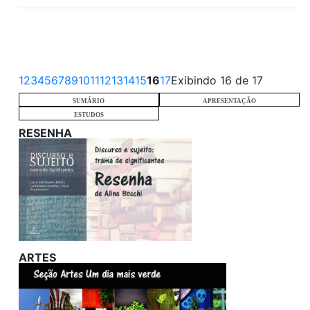
1
2
3
4
5
6
7
8
9
10
11
12
13
14
15
16
17
Exibindo 16 de 17
SUMÁRIO
APRESENTAÇÃO
ESTUDOS
RESENHA
ARTES