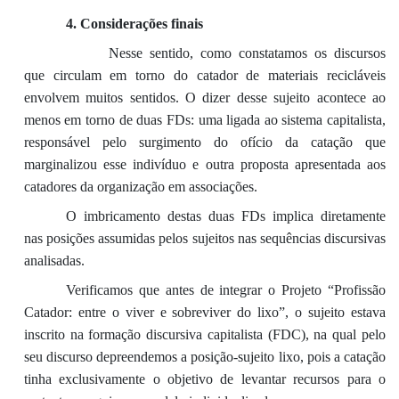
4
.
Considerações finais
Nesse sent
ido, como constatamos
os discursos
que circulam em torno do catador de materiais recicláveis
envolvem muitos sentidos.
O
dizer desse sujeito acontece ao
menos em torno de
duas FD
s: uma
ligada ao sistema capitalista
,
responsável pelo surgimento do of
ício da
catação que
marginalizou esse indiv
íduo e outra
proposta apresentada aos
catadores da organização em associações.
O imbricamento
destas
duas FDs implica
diretamente
nas posições assumida
s pelos
sujeitos
nas sequências discursivas
analisadas
.
Verificamos que antes de integrar o Projeto “Profissão
Catador: entre o viver e sobreviver do lixo”
,
o s
ujeito
estava
inscrito na formação discursiva capitalista (FDC), na qual pelo
seu discurso depreendemos a posição-sujeito lixo
, pois a catação
tinha exclusivamente o objetivo de levantar recursos para o