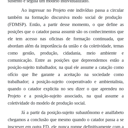
sustento e seguia um modelo individualizado.
A
o ingressar no Projeto este indivíduo passa a circular
também
na formação discursiva modo social de produção
(FDMSP)
. Então, a partir desse momento, o que define as
posições
que o catador passa assumir são os
conhecimentos que
ele
tem acesso
nas
oficinas de formação continuada, que
abordam
além da importância da união e da coletividade,
temas
como g
estão, produção, cidadania, meio ambiente e
comunicação. E
ntre as posições que depreendemos
estão a
posição
-
sujeito traba
lhador, na qual ele assume a catação como
ofício que lhe garante a aceitação na sociedade
como
trabalhador
; a posição-sujeito cooperativado e ambientalista,
quando o catador explicita no seu dizer o que aprendeu no
Projeto e
a
posição-sujeito associado,
na qual
assume a
coletividade do modelo de produção social.
Já a
partir da posição-sujeito subautônomo e analfabeto
chegamos a conclusão que mesmo quando o catador passa a se
inscrever em outra FD, ele nunca rompe definitivamente com a