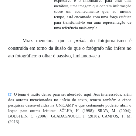
expressivo e o informativo para criar uma
metáfora, uma imagem que contém informação
sobre um acontecimento que, ao mesmo
tempo, está encarnado com uma força estética
para transformá-lo em uma representação de
uma referência mais ampla.
Mraz
menciona
que
a
práxis
do fotojornalismo
é
construída em torno da
ilusão
de que o fotógrafo
não infere
no
ato fotográfico:
o
olhar é passivo, limitando-se a
O tema é muito denso para ser abordado aqui. Aos interessados, além
[3]
dos autores mencionados no início do texto, remeto também a cinco
pesquisas desenvolvidas na UNICAMP e que certamente poderão abrir o
leque para outras leituras: SÔLHA, H. (1998); SILVA, M. (2004);
BODSTEIN, C. (2006); GUADAGNUCCI, J. (2010); CAMPOS, T. M.
(2013).