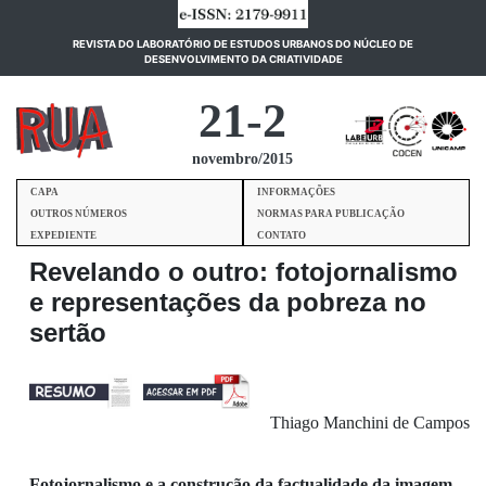
REVISTA DO LABORATÓRIO DE ESTUDOS URBANOS DO NÚCLEO DE
(current)
DESENVOLVIMENTO DA CRIATIVIDADE
21-2
novembro/2015
CAPA
INFORMAÇÕES
OUTROS NÚMEROS
NORMAS PARA PUBLICAÇÃO
EXPEDIENTE
CONTATO
Revelando o outro: fotojornalismo
e representações da pobreza no
sertão
Thiago Manchini de Campos
Fotojornalismo e a construção da
factualidade
da imagem