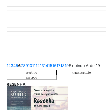
1
2
3
4
5
6
7
8
9
10
11
12
13
14
15
16
17
18
19
Exibindo 6 de 19
SUMÁRIO
APRESENTAÇÃO
ESTUDOS
RESENHA