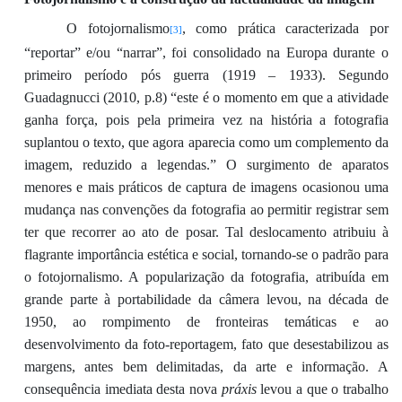
O fotojornalismo
, como prática caracterizada por
[3]
“
reportar” e/ou “narrar”
,
foi consolidado
na Europa durante o
primeiro período pós guerra (1919 – 1933). Segundo
Guadagnucci
(2010, p.8) “este é o momento em que a atividade
ganha força, pois pela primeira vez na história a fotografia
suplantou o texto, que agora aparecia como um complemento da
imagem, redu
zido a legendas.” O surgimento de aparatos
menores e mais práticos de captura de imagens
ocasionou
uma
mudança nas convençõe
s da fotografia ao permitir
registrar
sem
ter que recorrer ao ato de posar.
Tal deslocamento
atribuiu
à
flagrante importância estética e social
,
torna
ndo
-se o padrão para
o fotojornalismo
. A popularização da fotografia, atribuída em
grande parte à portabilidade da câmera levou, na década de
1950,
ao rompimento de fronteiras temáticas e ao
dese
nvolviment
o da
foto-reportagem
, fato que desestabilizou
as
margens
, antes bem de
limitadas, da arte e informação.
A
consequência imediata desta
nova
práxis
levou a que
o trabalho