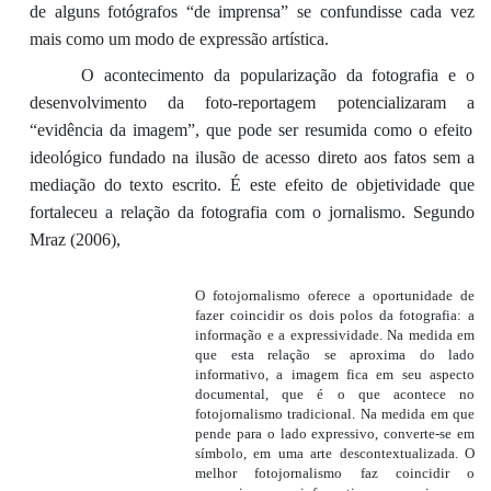
de alguns fotóg
rafos “de
imprensa” se confundisse
cada vez
mais com
o
um modo de expressão artística.
O acontecimento da
popularização da fotografia e o
dese
nvolvimento da
foto-reportagem
potencializara
m a
“evidência da imagem”,
que pode ser
resumid
a como
o efeito
ideológico fundado na ilusão de
acesso direto aos fatos
sem a
mediação
do texto escrito
. É este efeito de objetividade que
fortaleceu a relação da fotografia com o jornalismo.
Segundo
Mraz
(
2006
)
,
O fotojornalismo
oferece a oportunidade de
fazer coincidir os dois polos da fotografia: a
informação e a expressividade. Na medida em
que esta relação se aproxima do lado
informativo, a imagem fica em seu aspecto
documental, que é o que acontece
no
fotojornalismo tradicional
. Na medida em que
pende para o lado expressivo, converte-se em
símbolo, em uma arte descontextualizada.
O
melhor fotojornalismo
faz coincidir o