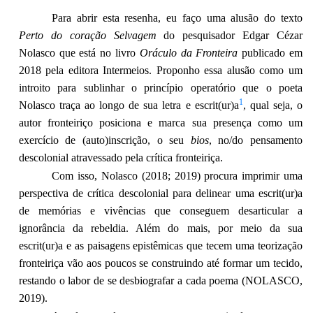
Para abrir esta resenha, eu faço uma alusão do texto
Perto do coração Selvagem
do pesquisador Edgar Cézar
Nolasco que está no livro
Oráculo da Fronteira
publicado em
2018 pela editora Intermeios. Proponho essa alusão como um
introito para sublinhar o princípio operatório que o poeta
1
Nolasco traça ao longo de sua letra e escrit(ur)a
, qual seja, o
autor fronteiriço posiciona e marca sua presença como um
exercício de (auto)inscrição, o seu
bios
, no/do pensamento
descolonial atravessado pela crítica fronteiriça.
Com isso, Nolasco (2018; 2019) procura imprimir uma
perspectiva de crítica descolonial para delinear uma escrit(ur)a
de memórias e vivências que conseguem desarticular a
ignorância da rebeldia. Além do mais, por meio da sua
escrit(ur)a e as paisagens epistêmicas que tecem uma teorização
fronteiriça vão aos poucos se construindo até formar um tecido,
restando o labor de se desbiografar a cada poema (NOLASCO,
2019).