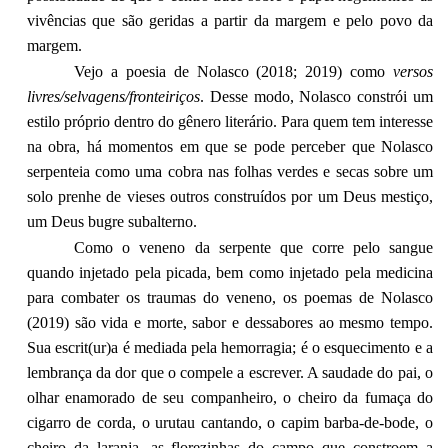
vivências que são geridas a partir da margem e pelo povo da
margem.
Vejo a poesia de Nolasco (2018; 2019) como
versos
livres/selvagens/fronteiriços
. Desse modo, Nolasco constrói um
estilo próprio dentro do gênero literário. Para quem tem interesse
na obra, há momentos em que se pode perceber que Nolasco
serpenteia como uma cobra nas folhas verdes e secas sobre um
solo prenhe de vieses outros construídos por um Deus mestiço,
um Deus bugre subalterno.
Como o veneno da serpente que corre pelo sangue
quando injetado pela picada, bem como injetado pela medicina
para combater os traumas do veneno, os poemas de Nolasco
(2019) são vida e morte, sabor e dessabores ao mesmo tempo.
Sua escrit(ur)a é mediada pela hemorragia; é o esquecimento e a
lembrança da dor que o compele a escrever. A saudade do pai, o
olhar enamorado de seu companheiro, o cheiro da fumaça do
cigarro de corda, o urutau cantando, o capim barba-de-bode, o
cheiro da laranja, as florezinhas do campo que constroem a