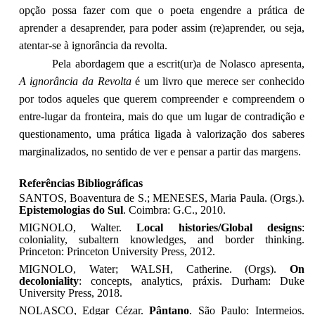
opção possa fazer com que o poeta engendre a prática de
aprender a desaprender, para poder assim (re)aprender, ou seja,
atentar-se à ignorância da revolta.
Pela abordagem que a escrit(ur)a de Nolasco apresenta,
A ignorância da Revolta
é um livro que merece ser conhecido
por todos aqueles que querem compreender e compreendem o
entre-lugar da fronteira, mais do que um lugar de contradição e
questionamento, uma prática ligada à valorização dos saberes
marginalizados, no sentido de ver e pensar a partir das margens.
Referências Bibliográficas
SANTOS, Boaventura de S.; MENESES, Maria Paula. (Orgs.).
Epistemologias do Sul
. Coimbra: G.C., 2010.
MIGNOLO, Walter
.
Local histories/Global designs
:
coloniality, subaltern knowledges, and border thinking.
Princeton: Princeton University Press, 2012.
MIGNOLO, Water; WALSH, Catherine. (Orgs).
On
decoloniality
: concepts, analytics, práxis.
Durham: Duke
University Press, 2018.
NOLASCO, Edgar Cézar.
Pântano
. São Paulo: Intermeios.