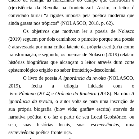
(r)existência da Revolta na fronteira-sul. Assim, o leitor é
convidado burlar “a rigidez imposta pela poética moderna que
ainda grassa nos trópicos” (NOLASCO, 2018, p. 62).
Os objetivos que motivam ler a poesia de Nolasco
(2019) seguem por dois caminhos: o primeiro porque sua poesia
é atravessada por uma crítica latente da própria escrit(ur)a como
transformação; e segundo, os poemas de Nolasco (2019) relatam
histórias biográficas que alcançam o leitor através dum corte
epistemológico erigido no saber fronteiriço-descolonial.
O livro de poesia
A ignorância da revolta
(NOLASCO,
2019), fecha a trilogia iniciada com o
livro
Pântano
(2014) e
Oráculo da fronteira
(2018). Na obra
A
ignorância da revolta
, o autor volta-se para uma inscrição de
sua própria biografia (bio= vida; grafia= escrita) através da
narrativa poética, e o faz a partir de seu Local Geoistórico, ou
seja, suas histórias locais, suas
escrevivências
, uma
escrevivência
poética fronteiriça.