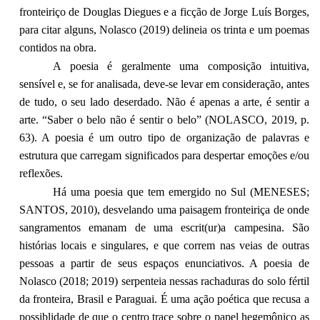
fronteiriço de Douglas Diegues e a ficção de Jorge Luís Borges,
para citar alguns, Nolasco (2019) delineia os trinta e um poemas
contidos na obra.
A poesia é geralmente uma composição intuitiva,
sensível e, se for analisada, deve-se levar em consideração, antes
de tudo, o seu lado deserdado. Não é apenas a arte, é sentir a
arte. “Saber o belo não é sentir o belo” (NOLASCO, 2019, p.
63). A poesia é um outro tipo de organização de palavras e
estrutura que carregam significados para despertar emoções e/ou
reflexões.
Há uma poesia que tem emergido no Sul (MENESES;
SANTOS, 2010), desvelando uma paisagem fronteiriça de onde
sangramentos emanam de uma escrit(ur)a campesina. São
histórias locais e singulares, e que correm nas veias de outras
pessoas a partir de seus espaços enunciativos. A poesia de
Nolasco (2018; 2019) serpenteia nessas rachaduras do solo fértil
da fronteira, Brasil e Paraguai. É uma ação poética que recusa a
possiblidade de que o centro trace sobre o papel hegemônico as