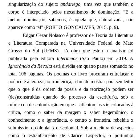
singularização do sujeito
andariego
, uma vez que também o
corpo é interpelado pelos mecanismos de dominação. “E a
melhor dominação, sabemos, é aquela que, naturalizada, não
aparece como tal” (PORTO-GONÇALVES, 2015, p. 9).
Edgar Cézar Nolasco é professor de Teoria da Literatura
e Literatura Comparada na Universidade Federal de Mato
Grosso do Sul (UFMS). A obra que estou a analisar foi
publicada pela editora
Intermeios
(São Paulo) em 2019. A
Ignorância da Revolta
está dividia em quatro partes somando no
total 106 páginas. Os poemas do livro procuram entrelaçar o
poético e a teorização fronteiriça, a fim de mostrar para seu leitor
que o que é da ordem da poesia e da teorização podem ser
(des)construídas quando do processo da escrit(ur)a, sob a
rubrica da descolonização em que as dicotomias são colocados à
crítica, como o saber da margem x saber hegemônico, o
conhecimento x a ignorância, o centro x fronteira, rebeldia x
submissão, o colonial x descolonial. Sob a releitura de aspectos
como o estranhamento de Clarice Lispector, o portunhol