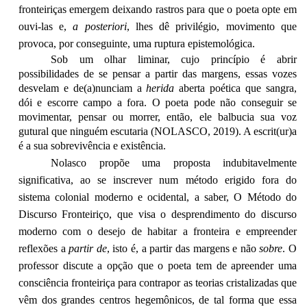
fronteiriças emergem deixando rastros para que o poeta opte em
ouvi-las e,
a posteriori
, lhes dê privilégio, movimento que
provoca, por conseguinte, uma ruptura epistemológica.
Sob um olhar liminar, cujo princípio é abrir
possibilidades de se pensar a partir das margens, essas vozes
desvelam e de(a)nunciam a
herida
aberta poética que sangra,
dói e escorre campo a fora. O poeta pode não conseguir se
movimentar, pensar ou morrer, então, ele balbucia sua voz
gutural que ninguém escutaria (NOLASCO, 2019). A escrit(ur)a
é a sua sobrevivência e existência.
Nolasco propõe uma proposta indubitavelmente
significativa, ao se inscrever num método erigido fora do
sistema colonial moderno e ocidental, a saber, O Método do
Discurso Fronteiriço, que visa o desprendimento do discurso
moderno com o desejo de habitar a fronteira e empreender
reflexões a
partir de
, isto é, a partir das margens e não
sobre
. O
professor discute a opção que o poeta tem de apreender uma
consciência fronteiriça para contrapor as teorias cristalizadas que
vêm dos grandes centros hegemônicos, de tal forma que essa