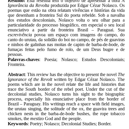
Resumo:
Esta resenha tem o objetivo de apresentar a obra
A
Ignorância da Revolta
produzida por Edgar Cézar Nolasco. Os
poemas que estão na obra relatam vivências e histórias da vida
que desenham a fronteira Sul do poeta rebelde. Sob a navalha
dos estudos descoloniais, Nolasco volta o seu olhar para a
particularidade do processo biográfico, em especial o seu local
enunciativo a partir da fronteira Brasil – Paraguai. Sua
escrevivência
povoa um espaço com imagens do campo, do
canto do urutau, da solidão do boi no campo, de pés de guaviras
e ninhos de galinhas nas moitas de capim de barba-de-bode, de
fumaças feitas pelo fumo de rolo, de um Deus bugre e de
pessoas.
Palavras-chaves
: Poesia; Nolasco; Estudos Descoloniais;
Fronteira.
Abstract
: This review has the objective to present the novel
The
Ignorance of the Revolt
written by Edgar Cézar Nolasco. The
poems which are in the novel relate the life and histories that
trace the South border of the rebel poet. Under the cut of the
decolonial studies, Nolasco turns his sight to the biographic
process, especially his enunciative place from the border of
Brazil – Paraguay. His writings reach a space with field images,
the urutau singing, the solitude of the ox, the guavira trees and
chicken nests in the barba-de-bode bushes, the rope tobacco
smokes, the
mestizo
God and the people.
Keywords
: Poetry; Nolasco; Decolonial Studies; Border.