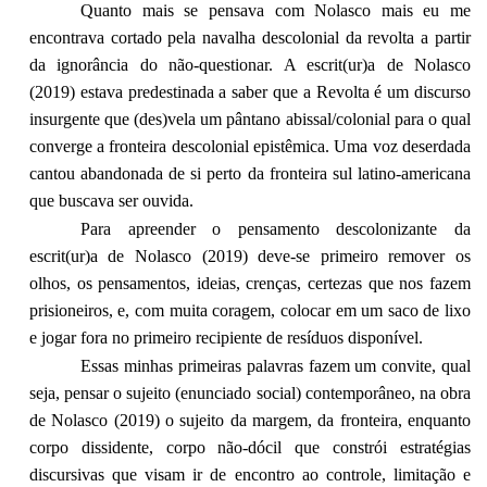
Quanto mais se pensava com Nolasco mais eu me
encontrava cortado pela navalha descolonial da revolta a partir
da ignorância do não-questionar. A escrit(ur)a de Nolasco
(2019) estava predestinada a saber que a Revolta é um discurso
insurgente que (des)vela um pântano abissal/colonial para o qual
converge a fronteira descolonial epistêmica. Uma voz deserdada
cantou abandonada de si perto da fronteira sul latino-americana
que buscava ser ouvida.
Para apreender o pensamento descolonizante da
escrit(ur)a de Nolasco (2019) deve-se primeiro remover os
olhos, os pensamentos, ideias, crenças, certezas que nos fazem
prisioneiros, e, com muita coragem, colocar em um saco de lixo
e jogar fora no primeiro recipiente de resíduos disponível.
Essas minhas primeiras palavras fazem um convite, qual
seja, pensar o sujeito (enunciado social) contemporâneo, na obra
de Nolasco (2019) o sujeito da margem, da fronteira, enquanto
corpo dissidente, corpo não-dócil que constrói estratégias
discursivas que visam ir de encontro ao controle, limitação e