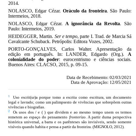
2014.
NOLASCO, Edgar Cézar.
Oráculo da fronteira
. São Paulo:
Intermeios, 2018.
NOLASCO, Edgar Cézar.
A ignorância da Revolta
. São
Paulo: Intermeios, 2019.
HEIDEGGER, Martin.
Ser e tempo
, parte I. Trad. de Marcia Sá
Cavalcante Schuback. Petrópolis: Editora Vozes, 2002.
PORTO-GONÇALVES, Carlos Walter. Apresentação da
edição em português. In: LANDER, Edgardo (Org.).
A
colonialidade do poder
: eurocentrismo e ciências sociais.
Buenos Aires: CLACSO, 2015, p. 09-15.
Data de Recebimento: 02/03/2021
Data de Aprovação: 12/05/2021
1
Uso escrit(ur)a porque tomo a escrita como escritura, um documento
legal e lavrado; como um palimpsesto de vivências que sobrepõem outras
vivências e biografias.
2
Os usos dos / e ( ) que dividem e ao mesmo tempo unem os termos
remetem ao espaço do pensamento
fronterizo
. A partir duma perspectiva
histórica universal, a barra e os parênteses são invisíveis, sendo somente
visíveis quando habita e pensa a partir da fronteira. (MIGNOLO, 2012).