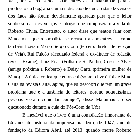
Veja, ter se recusado a dar entrevista a Maranhão para a
produção da biografia é uma indicação de que arestas de versões
dos fatos não foram devidamente aparadas para que o leitor
soubesse das desavenças e intrigas que compuseram a vida de
Roberto Civita. Entretanto, o autor disse que tentou falar com
Mino, mas que o jornalista se recusou a dar entrevista como
também fizeram Mario Sergio Conti (terceiro diretor de redação
de Veja), Rui Falcão (deputado federal e ex-diretor de redação
revista Exame), Luiz Frias (Folha de S. Paulo), Cossete Alves
(amiga próxima a Roberto) e Daisy Carta (primeira mulher de
Mino). “A única crítica que eu recebi (sobre o livro) foi de Mino
Carta na revista CartaCapital, que eu descobri que tem um grave
problema que é a ausência de leitores, porque pouquíssimas
pessoas vieram comentar comigo”, disse Maranhão ao ser
questionado durante a aula do Pós-Com da Ufes.
É inegável que o livro é uma compilação importante de
66 anos de história da imprensa brasileira, de 1947, ano de
fundação da Editora Abril, até 2013, quando morre Roberto