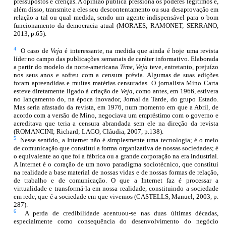
pressupostos e crenças. A opinião pública pressiona os poderes legítimos e,
além disso, transmite a eles seu descontentamento ou sua desaprovação em
relação a tal ou qual medida, sendo um agente indispensável para o bom
funcionamento da democracia atual (MORAES; RAMONET; SERRANO,
2013, p.65).
4
O caso de
Veja
é interessante, na medida que ainda é hoje uma revista
líder no campo das publicações semanais de caráter informativo. Elaborada
a partir do modelo da norte-americana
Time
,
Veja
teve, entretanto, prejuízo
nos seus anos e sofreu com a censura prévia. Algumas de suas edições
foram apreendidas e muitas matérias censuradas. O jornalista Mino Carta
esteve diretamente ligado à criação de
Veja
, como antes, em 1966, estivera
no lançamento do, na época inovador, Jornal da Tarde, do grupo Estado.
Mas seria afastado da revista, em 1976, num momento em que a Abril, de
acordo com a versão de Mino, negociava um empréstimo com o governo e
acreditava que teria a censura abrandada sem ele na direção da revista
(ROMANCINI; Richard; LAGO, Cláudia, 2007, p.138).
5
Nesse sentido, a Internet não é simplesmente uma tecnologia; é o meio
de comunicação que constitui a forma organizativa de nossas sociedades; é
o equivalente ao que foi a fábrica ou a grande corporação na era industrial.
A Internet é o coração de um novo paradigma sociotécnico, que constitui
na realidade a base material de nossas vidas e de nossas formas de relação,
de trabalho e de comunicação. O que a Internet faz é processar a
virtualidade e transformá-la em nossa realidade, constituindo a sociedade
em rede, que é a sociedade em que vivemos (CASTELLS, Manuel, 2003, p.
287).
6
A perda de credibilidade acentuou-se nas duas últimas décadas,
especialmente como consequência do desenvolvimento do negócio