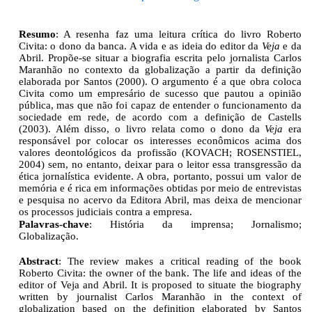
Resumo
: A resenha faz uma leitura crítica do livro Roberto
Civita: o dono da banca. A vida e
as ideia do editor da
Veja
e da
Abril. Propõe-se situar a biografia escrita pelo jornalista Carlos
Maranhão no contexto da globalização a partir da definição
elaborada por Santos (2000). O
argumento é a que obra coloca
Civita como um empresário de sucesso que pautou a opinião
pública, mas que não foi capaz de entender o funcionamento da
sociedade em rede, de acordo
com a definição de Castells
(2003). Além disso, o livro relata como o dono da
Veja
era
responsável
por
colocar
os
interesses
econômicos
acima
dos
valores
deontológicos
da
profissão
(KOVACH;
ROSENSTIEL,
2004)
sem,
no
entanto,
deixar
para
o
leitor
essa
transgressão da
ética jornalística evidente. A obra, portanto, possui um valor de
memória e é
rica em informações obtidas por meio de entrevistas
e pesquisa no acervo da Editora Abril,
mas
deixa
de mencionar
os
processos
judiciais
contra
a empresa.
Palavras-chave
:
História
da
imprensa;
Jornalismo;
Globalização.
Abstract
: The review makes a critical reading of the book
Roberto Civita: the owner of the
bank. The life and ideas of the
editor of Veja and Abril.
It is proposed to situate the biography
written by journalist Carlos Maranhão in the context of
globalization based on the definition
elaborated by Santos