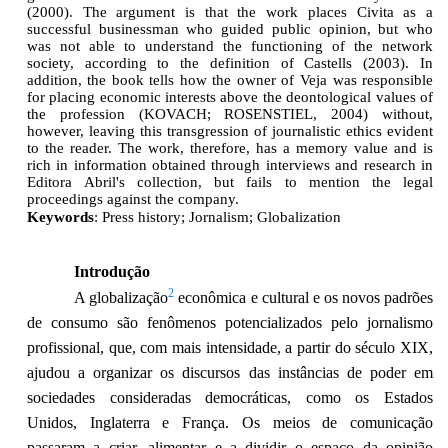
(2000). The argument is that the work places Civita as a
successful
businessman who guided public opinion, but who
was not able to understand the functioning
of the network
society, according to the definition of Castells (2003). In
addition, the book
tells
how
the
owner
of
Veja
was
responsible
for
placing
economic
interests
above
the
deontological values of
the profession (KOVACH; ROSENSTIEL, 2004) without,
however,
leaving
this
transgression
of
journalistic
ethics
evident
to
the
reader.
The
work,
therefore,
has
a
memory value
and is
rich in information
obtained through
interviews
and
research
in
Editora
Abril's
collection,
but
fails
to
mention
the
legal
proceedings
against
the
company.
Keywords
:
Press
history; Jornalism;
Globalization
Introdução
2
A globalização
econômica e cultural e os novos padrões
de consumo são fenômenos potencializados pelo jornalismo
profissional, que, com mais intensidade, a partir do século XIX,
ajudou a organizar os discursos das instâncias de poder em
sociedades consideradas democráticas, como os Estados
Unidos, Inglaterra e França. Os meios de comunicação
passaram a criar, alimentar e a dividir o espaço da opinião