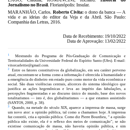
Jornalismo
no
Brasil
.
Florianópolis: Insular.
MARANHÃO, Carlos.
Roberto Civita:
o dono da banca — A
vida e as ideias do editor da
Veja
e
da Abril.
São Paulo:
Companhia
das
Letras, 2016.
Data de Recebimento: 19/10/2022
Data de Aprovação: 13/02/2022
1
Mestrando do Programa de Pós-Graduação de Comunicação e
Territorialidades da Universidade Federal do Espírito Santo (Ufes).
E-mail:
vitorcarlettie@gmail.com.
2
Entre os fatores constitutivos da globalização, em seu caráter perverso
atual, encontram-se a forma como a informação é oferecida à humanidade e
a emergência do dinheiro em estado puro como motor da vida econômica e
social. São duas violências centrais, alicerces do sistema ideológico que
justifica as ações hegemônicas e leva ao império das fabulações, a
percepções fragmentadas e ao discurso único do mundo, base dos novos
totalitarismos — isto é, dos globalitarismos — a que estamos assistindo
(SANTOS, 2000, p. 38).
3
Quando, na metade do século XIX, aparece a imprensa de massa, surge
um novo ator: a opinião pública, tal como a chamamos hoje. A imprensa
faz constrói, cria a opinião pública. Como diz Pierre Bourdieu, “ a opinião
pública não existe, ela é o reflexo dos meios de comunicação”; se não
existisse comunicação de massa, não haveria opinião pública, e sim