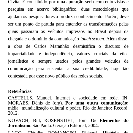
Civita. É constituído por uma apuração séria com entrevistas e
pesquisa em acervo bibliográfico, duas metodologias que
ajudam os pesquisadores a produzir conhecimento. Porém, deve
ser um ponto de partida para entender as transformações pelas
quais passaram os veículos impressos no Brasil depois da
chegada e o domínio da comunicação
touch screen
. Além disso,
a obra de Carlos Maranhão desmistifica o discurso de
imparcialidade e independência, valores cruciais da ética
jornalística e sempre usados pelos grandes veículos de
comunicação para sustentar a sua credibilidade, hoje tão
contestada por esse novo público das redes sociais.
Referências
CASTELLS,
Manuel.
Internet
e
sociedade
em
rede.
IN:
MORAES,
Dênis
de
(org).
Por
uma outra comunicação:
mídia, mundialização
cultural
e
poder
.
Rio
de
Janeiro:
Record,
2012.
KOVACH,
Bill;
ROSENSTIEL,
Tom.
Os
Elementos
do
Jornalismo
.
São
Paulo:
Geração
Editorial, 2004.
LAGO,
Cláudia;
ROMANCINI,
Richard.
História
do