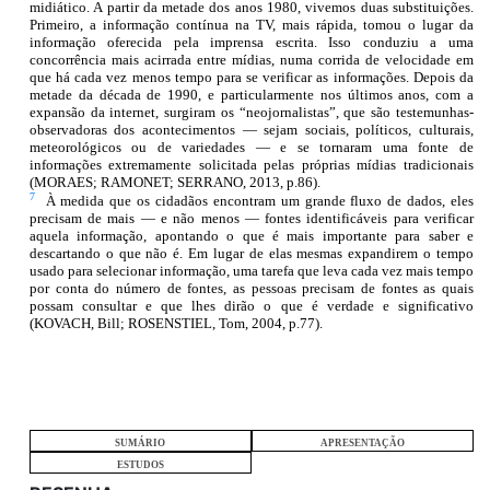
midiático. A partir da metade dos anos 1980, vivemos duas substituições.
Primeiro, a informação contínua na TV, mais rápida, tomou o lugar da
informação oferecida pela imprensa escrita. Isso conduziu a uma
concorrência mais acirrada entre mídias, numa corrida de velocidade em
que há cada vez menos tempo para se verificar as informações. Depois da
metade da década de 1990, e particularmente nos últimos anos, com a
expansão da internet, surgiram os “neojornalistas”, que são testemunhas-
observadoras dos acontecimentos — sejam sociais, políticos, culturais,
meteorológicos ou de variedades — e se tornaram uma fonte de
informações extremamente solicitada pelas próprias mídias tradicionais
(MORAES; RAMONET; SERRANO, 2013, p.86).
7
À medida que os cidadãos encontram um grande fluxo de dados, eles
precisam de mais — e não menos — fontes identificáveis para verificar
aquela informação, apontando o que é mais importante para saber e
descartando o que não é. Em lugar de elas mesmas expandirem o tempo
usado para selecionar informação, uma tarefa que leva cada vez mais tempo
por conta do número de fontes, as pessoas precisam de fontes as quais
possam consultar e que lhes dirão o que é verdade e significativo
(KOVACH, Bill; ROSENSTIEL, Tom, 2004, p.77).
SUMÁRIO
APRESENTAÇÃO
ESTUDOS