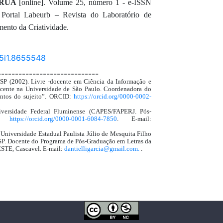
RUA
[online]. Volume 25, número 1 - e-ISSN
Portal Labeurb – Revista do Laboratório de
ento da Criatividade.
25i1.8655548
-----------------------------
P (2002). Livre -docente em Ciência da Informação e
cente na Universidade de São Paulo. Coordenadora do
ntos do sujeito”. ORCID:
https://orcid.org/0000-0002-
versidade Federal Fluminense (CAPES/FAPERJ. Pós-
ID:
https://orcid.org/0000-0001-6084-7850
. E-mail:
niversidade Estadual Paulista Júlio de Mesquita Filho
SP. Docente do Programa de Pós-Graduação em Letras da
ESTE, Cascavel. E-mail:
dantielligarcia@gmail.com.
.