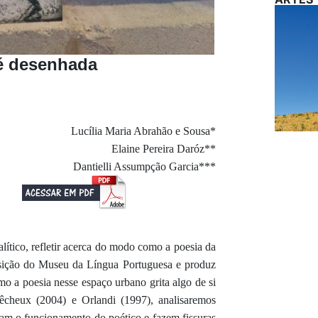
 é desenhada
Lucília Maria Abrahão e Sousa*
Elaine Pereira Daróz**
Dantielli Assumpção Garcia***
lítico, refletir acerca do modo como a poesia da
osição do Museu da Língua Portuguesa e produz
mo a poesia nesse espaço urbano grita algo de si
êcheux (2004) e Orlandi (1997), analisaremos
tam o funcionamento do poético e fazem fissuras