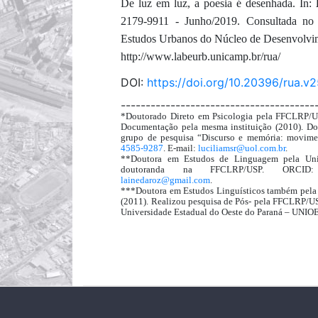
De luz em luz, a poesia é desenhada. In:
2179-9911 - Junho/2019. Consultada no 
Estudos Urbanos do Núcleo de Desenvolvim
http://www.labeurb.unicamp.br/rua/
DOI:
https://doi.org/10.20396/rua.v
---------------------------------------
*Doutorado Direto em Psicologia pela FFCLRP/US
Documentação pela mesma instituição (2010). Do
grupo de pesquisa “Discurso e memória: movime
4585-9287
. E-mail:
luciliamsr@uol.com.br
.
**Doutora em Estudos de Linguagem pela Uni
doutoranda na FFCLRP/USP. ORC
lainedaroz@gmail.com
.
***Doutora em Estudos Linguísticos também pela U
(2011). Realizou pesquisa de Pós- pela FFCLRP/U
Universidade Estadual do Oeste do Paraná – UNIO