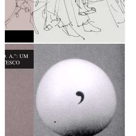
D. A.”: UM
OTESCO