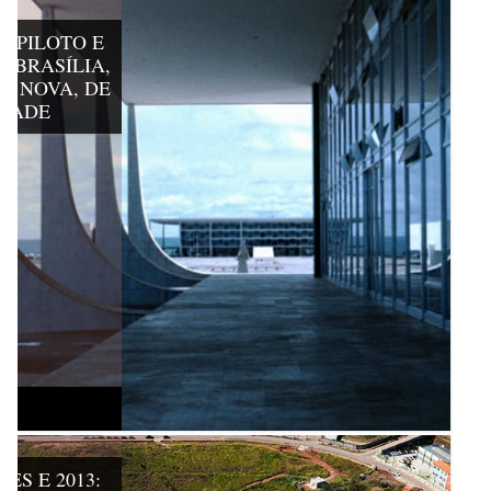
-PILOTO E
 BRASÍLIA,
E NOVA, DE
DRADE
ES E 2013: